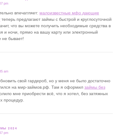
:07 pm
ительно впечатляет:
малоизвестные мфо дающие
у
теперь предлагают займы с быстрой и круглосуточной
начит, что вы можете получить необходимые средства в
я и ночи, прямо на вашу карту или электронный
 не бывает!
:35 am
обновить свой гардероб, но у меня не было достаточно
атился на мир-займов.рф. Там я оформил
займы без
волило мне приобрести всё, что я хотел, без затяжных
х процедур.
МЫ 2024
:47 pm