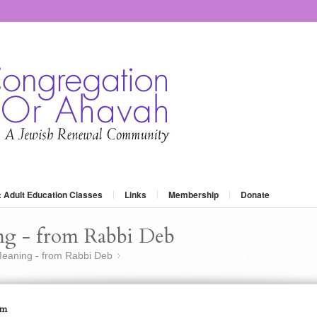
: Adult Education Classes
Links
Membership
Donate
ng - from Rabbi Deb
eaning - from Rabbi Deb
Women of Distinction Program
»
am