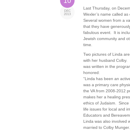
10
Last Thursday, on Decem
DEC
Wexler’s name called as 
2013
Several women from a var
that they have generousl
fabulous event. It is inc
Jewish community and oth
time.
Two pictures of Linda ar
with her husband Colby. 
was written in the progr
honored:
“Linda has been an activ
was a primary care physi
the VA from 2008-2012 pr
makes her a healing pre
ethics of Judaism. Since
life issues for local and 
Educators and Bereavem
Linda was also involved w
married to Colby Munger.