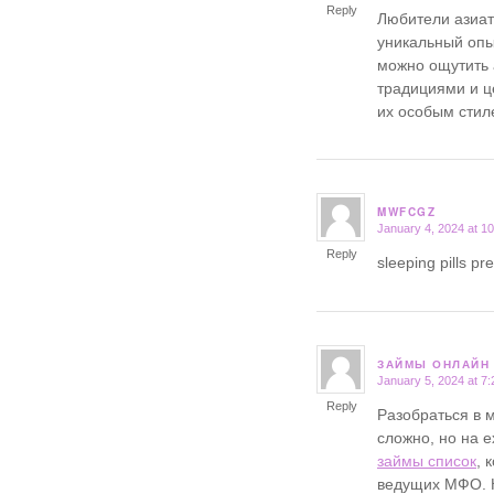
Reply
Любители азиат
уникальный опы
можно ощутить 
традициями и ц
их особым стил
MWFCGZ
January 4, 2024 at 1
says:
Reply
sleeping pills pr
ЗАЙМЫ ОНЛАЙН 
January 5, 2024 at 7
says:
Reply
Разобраться в 
сложно, но на e
займы список
, 
ведущих МФО. 