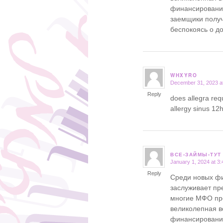
финансировании
заемщики получ
беспокоясь о д
WHXYRO
December 31, 2023 a
says:
Reply
does allegra req
allergy sinus 12
ВСЕ-ЗАЙМЫ-ТУТ
January 1, 2024 at 3
says:
Reply
Среди новых фи
заслуживает п
многие МФО пре
великолепная в
финансировании