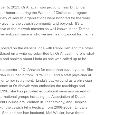
ber 5, 2013, Or Ahavah was proud to hear Dr. Linda
our honoree during the Women of Distinction program.
iety of Jewish organizations were honored for the work
y given to the Jewish community and beyond. It’s a
lusive of the mitzvah mavens so well known in the Tampa
er mitzvah mavens who we are hearing about for the first
e posted on the website, one with Rabbi Deb and the other
Based on a write-up submitted by Or Ahavah, here is what
am and spoken about Linda as she was called up to be
e supporter of Or Ahavah for more than seven years. She
cian in Dunedin from 1979-2008, and a staff physician at
ior to her retirement. Linda’s background as a physician
sence at Or Ahavah who embodies the teachings and
 1996, she has provided educational seminars on end of
international groups including the Association of Death
ent Counselors, Women in Thanatology, and Hospice.
ith the Jewish Film Festival from 2006-2009. Linda is
 She and her late husband, Mel Wexler, have three