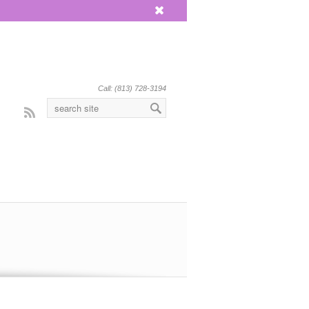
x
Call: (813) 728-3194
Rss