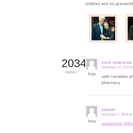
children and six grandchi
20349
SAFE CANADIAN
November 19, 2023 a
says:
replies
Reply
safe canadian 
pharmacy
ASHKAT
December 5, 2023 at
says:
Reply
gabapentin 400 m