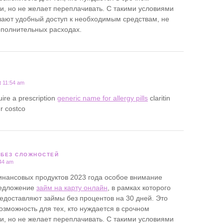
, но не желает переплачивать. С такими условиями
ают удобный доступ к необходимым средствам, не
ополнительных расходах.
t 11:54 am
uire a prescription
generic name for allergy pills
claritin
hr costco
 БЕЗ СЛОЖНОСТЕЙ
:44 am
нансовых продуктов 2023 года особое внимание
редложение
займ на карту онлайн
, в рамках которого
доставляют займы без процентов на 30 дней. Это
озможность для тех, кто нуждается в срочном
, но не желает переплачивать. С такими условиями