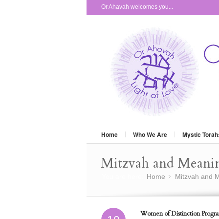
Or Ahavah welcomes you...
Home
Who We Are
Mystic Torah
Mitzvah and Meani
You are here:
Home
Mitzvah and M
»
Women of Distinction Progr