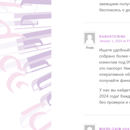
заемщики получ
беспокоясь о д
ROBERTORINO
January 1, 2024 at 3
says:
Reply
Ищете удобный 
собрано более
клиентам под 0%
это паспорт. Ни
оперативное об
получайте фина
У нас вы найде
2024 года! Каж
без проверок и 
MIKRO-ZAIM ОП