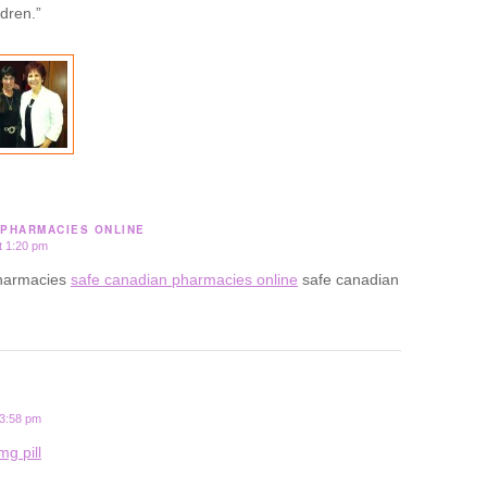
ldren.”
 PHARMACIES ONLINE
t 1:20 pm
pharmacies
safe canadian pharmacies online
safe canadian
 3:58 pm
g pill