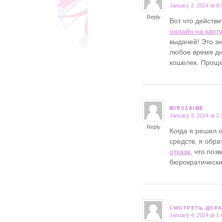
January 2, 2024 at 8
says:
Reply
Вот что действ
онлайн на карт
выдачей! Это з
любое время дн
кошелек. Проще
MIRVZAIME
January 3, 2024 at 2
says:
Reply
Когда я решил 
средств, я обр
отказа
, что поз
бюрократически
СМОТРЕТЬ ДОРА
January 4, 2024 at 1
says: