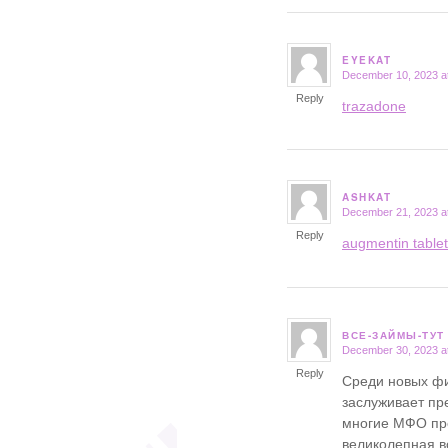
EYEKAT
December 10, 2023 a
says:
Reply
trazadone
ASHKAT
December 21, 2023 a
says:
Reply
augmentin table
ВСЕ-ЗАЙМЫ-ТУ
December 30, 2023 a
says:
Reply
Среди новых фи
заслуживает п
многие МФО пре
великолепная в