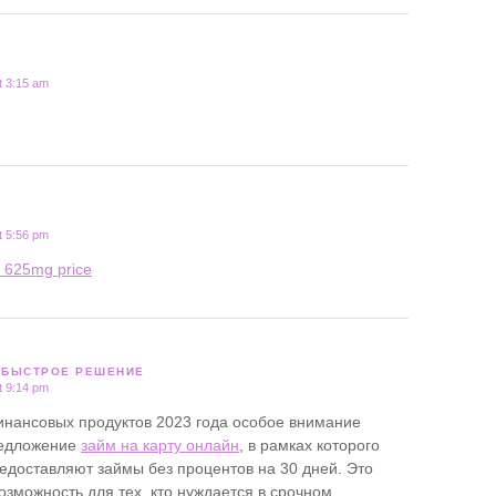
t 3:15 am
t 5:56 pm
t 625mg price
Т БЫСТРОЕ РЕШЕНИЕ
t 9:14 pm
нансовых продуктов 2023 года особое внимание
редложение
займ на карту онлайн
, в рамках которого
доставляют займы без процентов на 30 дней. Это
озможность для тех, кто нуждается в срочном