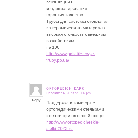
вентиляции и
кондиционирования –
гарантия качества
Трубы для системы отопления
из керамического материала –
высокая стойкость к внешним
воздействиям
пэ 100
http://www.polietilenovye-
truby.pp.ua/
.
ORTOPEDICH_KAPR
December 4, 2023 at 5:06 pm
says:
Reply
Поддержка и комфорт с
ортопедическими стельками
стельки при пяточной шпоре
http://www.ortopedicheskie-
stelki-2023.ru
.