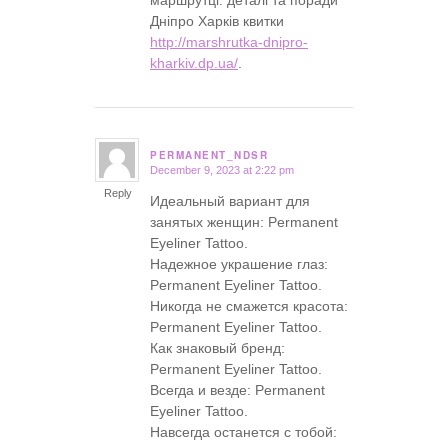
Дніпро Харків квитки
http://marshrutka-dnipro-
kharkiv.dp.ua/
.
PERMANENT_NDSR
December 9, 2023 at 2:22 pm
says:
Reply
Идеальный вариант для
занятых женщин: Permanent
Eyeliner Tattoo.
Надежное украшение глаз:
Permanent Eyeliner Tattoo.
Никогда не смажется красота:
Permanent Eyeliner Tattoo.
Как знаковый бренд:
Permanent Eyeliner Tattoo.
Всегда и везде: Permanent
Eyeliner Tattoo.
Навсегда останется с тобой: