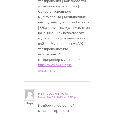
тестирования | Как провести
успешный мультисплит |
Секреты успешного
мультисплита | Мультисплит:
инструмент для роста бизнеса
| Обзор лучших мультисплитов
на рынке | Как использовать
мультисплит для улучшения
сайта | Мультисплит vs A/B
тестирование: кто
выигрывает?
кондиционер мультисплит
http://www.multi-split-
systems.ru
.
METALLOCHE_FJOI
November 23, 2023 at 12:53 pm
says:
Reply
Подбор качественной
металлочерепицы