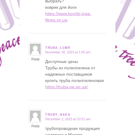
выбрать?
коврик для йоги
https://www.kovriki-joga-
fitnes.vn.ua
.
TRUBA_LCMR
November 30, 2023 at 1:05 pm
says:
Reply
Доступные цены
Трубы из полиэтилена от
надежных поставщиков
купить труба полиэтиленовая
https://truba-pe.pp.ua/
.
TRUBY_NXEA
December 2, 2023 at 10:51 am
says:
Reply
трубопроводная продукция
недорого в Москве