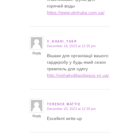
горячей воды
https://www.ukrtruba.com.ua/
.
V_SHAKI_YASR
December 18, 2023 at 12:35 pm
says:
Reply
Вішаки для організації вашого
гардеробу у будь-який сезон
тремпель для одягу
http://vishakydljaodjagus.vn.ua/
.
TERENCE MATTIE
December 20, 2023 at 12:39 pm
says:
Reply
Excellent write-up