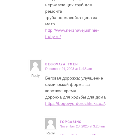
нержавеющих труб для
ремонта
труба нержавейка цена за
метр
http://www.nerzhavejushhie-
truby.ru/
.
BEGOVAYA_TMEN
December 24, 2023 at 11:35 am
says:
Reply
Беговая дорожка: улучшение
физической формы за
короткое время
дорожка для ходьбы для дома
https://begovye-dorozhki.ks.ua/
.
TOPCASINO
November 28, 2025 at 3:26 am
says:
Reply