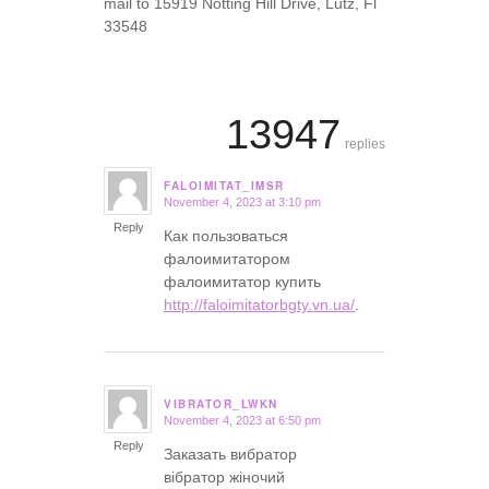
mail to 15919 Notting Hill Drive, Lutz, Fl
33548
13947
replies
FALOIMITAT_IMSR
November 4, 2023 at 3:10 pm
says:
Reply
Как пользоваться
фалоимитатором
фалоимитатор купить
http://faloimitatorbgty.vn.ua/
.
VIBRATOR_LWKN
November 4, 2023 at 6:50 pm
says:
Reply
Заказать вибратор
вібратор жіночий