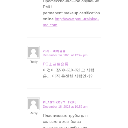
Профессиональное обучение
PMU
permanent makeup certification
online
http://www.pmu-training-
md.com
.
카지노먹튀검증
December 14, 2023 at 12:42 pm
says:
Reply
PG소프트슬롯
이것이 잘려나간다면 그 사람
은… 아직 온전한 사람인가?
PLASTIKOVY_TKPL
December 18, 2023 at 10:52 am
says:
Reply
Пластиковые трубы для
сельского хозяйства
пластиковые трубы для