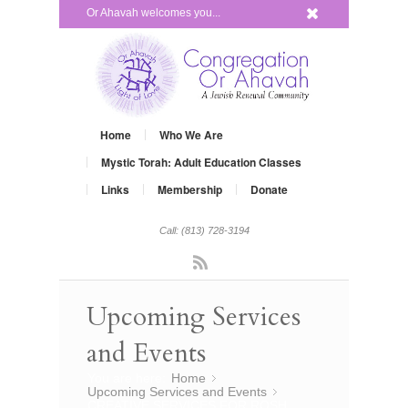
x
Or Ahavah welcomes you...
Home
Who We Are
Mystic Torah: Adult Education Classes
Links
Membership
Donate
Call: (813) 728-3194
Rss
Upcoming Services
and Events
You are here:
Home
»
Upcoming Services and Events
»
CREATIVE SERVICES FOR ROSH