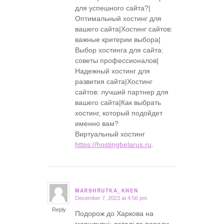
для успешного сайта?|
Оптимальный хостинг для
вашего сайта|Хостинг сайтов:
важные критерии выбора|
Выбор хостинга для сайта:
советы профессионалов|
Надежный хостинг для
развития сайта|Хостинг
сайтов: лучший партнер для
вашего сайта|Как выбрать
хостинг, который подойдет
именно вам?
Виртуальный хостинг
https://hostingbelarus.ru
.
MARSHRUTKA_KNEN
December 7, 2023 at 4:56 pm
says:
Reply
Подорож до Харкова на
маршрутці: деталі та поради