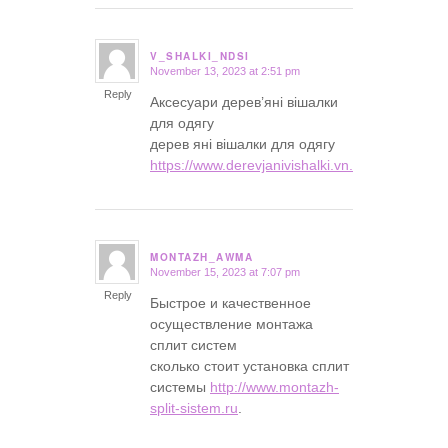
V_SHALKI_NDSI
November 13, 2023 at 2:51 pm
says:
Reply
Аксесуари дерев’яні вішалки
для одягу
дерев яні вішалки для одягу
https://www.derevjanivishalki.vn.ua
.
MONTAZH_AWMA
November 15, 2023 at 7:07 pm
says:
Reply
Быстрое и качественное
осуществление монтажа
сплит систем
сколько стоит установка сплит
системы
http://www.montazh-
split-sistem.ru
.