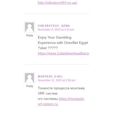
http://vibratoryhfrf.vn.ua/
.
ONEXBETEGY_QZMA
November 8, 2023 at 4:10 pm
says:
Reply
Enjoy Your Gambling
Experience with OnexBet Egypt
?xbet ?????
https://www.1xbetdownloadbarzen.com
.
MONTAZH_EQKL
November 11, 2023 at 2:36 pm
says:
Reply
Тонкости процесса монтажа
VRF систем
vrv системы
https://montazh-
vrf-sistem.ru
.