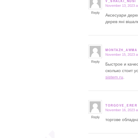
V_SHALKI_NDSI
November 13, 2023 a
says:
Reply
Аксесуари дерев
дерев яні вішал
MONTAZH_AWMA
November 15, 2023 a
says:
Reply
Быстрое и каче
сколько стоит 
sistem.ru
.
TORGOVE_ERER
November 16, 2023 a
says:
Reply
торгове обладн