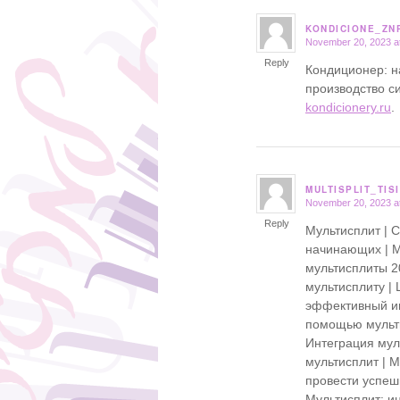
KONDICIONE_ZN
November 20, 2023 a
says:
Reply
Кондиционер: н
производство с
kondicionery.ru
.
MULTISPLIT_TISI
November 20, 2023 a
says:
Reply
Мультисплит | 
начинающих | М
мультисплиты 20
мультисплиту | 
эффективный ин
помощью мультис
Интеграция мул
мультисплит | 
провести успеш
Мультисплит: и