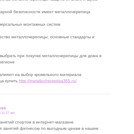
жарной безопасности имеет металлочерепица
версальных монтажных систем
чество металлочерепицы: основные стандарты и
 выбрать при покупке металлочерепицы для дома в
регионе
влияют на выбор кровельного материала
ца купить
http://metallocherepitsa365.ru/
.
HSR
t 11:27 am
занятий спортом в интернет-магазине
я занятий фитнесом по выгодным ценам в нашем