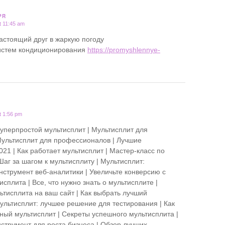
PR
t 11:45 am
астоящий друг в жаркую погоду
истем кондиционирования
https://promyshlennye-
t 1:56 pm
Суперпростой мультисплит | Мультисплит для
ультисплит для профессионалов | Лучшие
21 | Как работает мультисплит | Мастер-класс по
Шаг за шагом к мультисплиту | Мультисплит:
струмент веб-аналитики | Увеличьте конверсию с
плита | Все, что нужно знать о мультисплите |
ьтисплита на ваш сайт | Как выбрать лучший
Мультисплит: лучшее решение для тестирования | Как
ный мультисплит | Секреты успешного мультисплита |
нструмент для роста бизнеса | Обзор лучших