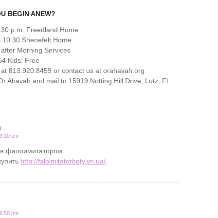
OU BEGIN ANEW?
6:30 p.m. Freedland Home
s 10:30 Shenefelt Home
 after Morning Services
4 Kids: Free
at 813.920.8459 or contact us at orahavah.org
 Ahavah and mail to 15919 Notting Hill Drive, Lutz, Fl
R
 3:10 pm
ся фалоимитатором
купить
http://faloimitatorbgty.vn.ua/
.
 6:50 pm