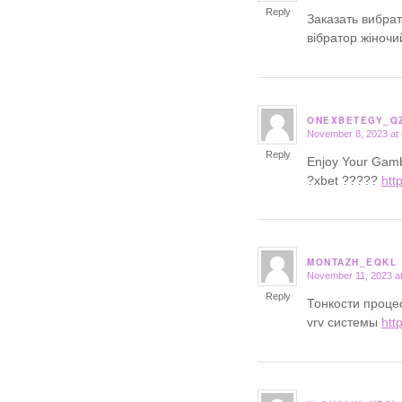
Reply
Заказать вибра
вібратор жіноч
ONEXBETEGY_Q
November 8, 2023 at
says:
Reply
Enjoy Your Gamb
?xbet ?????
htt
MONTAZH_EQKL
November 11, 2023 a
says:
Reply
Тонкости проце
vrv системы
htt