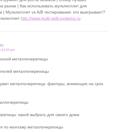
а рынке | Как использовать мультисплит для
 | Мультисплит vs A/B тестирование: кто выигрывает?
ультисплит
http://www.multi-split-systems.ru
.
OI
t 12:53 pm
венной металлочерепицы
ителей металлочерепицы
лужит металлочерепица: факторы, влияющие на срок
таллочерепицы
репицы: какой выбрать для своего дома
ия по монтажу металлочерепицы