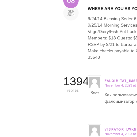
08
WHERE ARE YOU AS Y
SEP
2014
9/24/14 Blessing Seder 
9/25/14 Morning Service
Vege/Dairy/Fish Pot Luck
Members: $18 Guests: $5
RSVP by 9/21 to Barbara 
Make checks payable to Or
33548
13940
FALOIMITAT_IMS
November 4, 2023 at
says:
replies
Reply
Как пользовать
фалоимитатор 
VIBRATOR_LWKN
November 4, 2023 at
says: