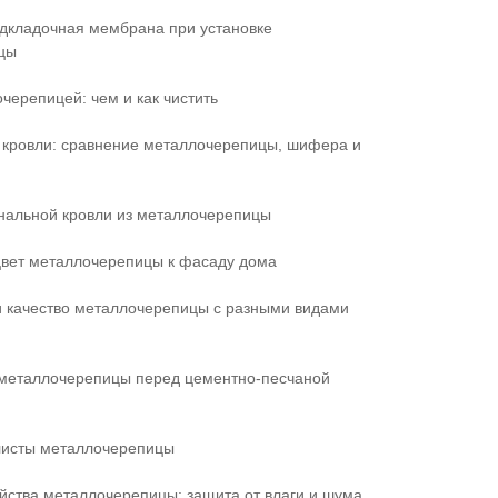
дкладочная мембрана при установке
цы
черепицей: чем и как чистить
кровли: сравнение металлочерепицы, шифера и
нальной кровли из металлочерепицы
цвет металлочерепицы к фасаду дома
и качество металлочерепицы с разными видами
металлочерепицы перед цементно-песчаной
листы металлочерепицы
йства металлочерепицы: защита от влаги и шума