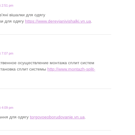
t 2:51 pm
’яні вішалки для одягу
ки для одягу
https://www.derevjanivishalki.vn.ua
.
t 7:07 pm
ственное осуществление монтажа сплит систем
установка сплит системы
http://www.montazh-split-
t 4:09 pm
ання для одягу
torgovoeoborudovanie.vn.ua
.