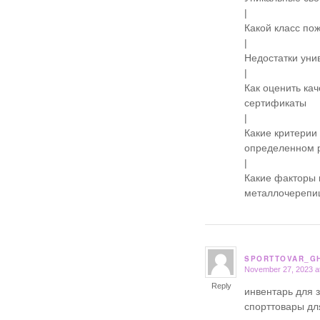
|
Какой класс по
|
Недостатки уни
|
Как оценить ка
сертификаты
|
Какие критерии
определенном 
|
Какие факторы 
металлочерепи
SPORTTOVAR_G
November 27, 2023 a
says:
Reply
инвентарь для 
спорттовары дл