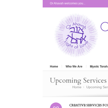
Or Ahavah welcomes you...
Home
Who We Are
Mystic Torah
Upcoming Services 
You are here:
Home
Upcoming Ser
»
CREATIVE SERVICES F