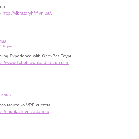
тор
ий
http://vibratoryhfrf.vn.ua/
.
ZMA
 4:10 pm
ling Experience with OnexBet Egypt
ps://www.1xbetdownloadbarzen.com
.
t 2:36 pm
сса монтажа VRF систем
ps://montazh-vrf-sistem.ru
.