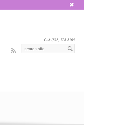
x
Call: (813) 728-3194
Rss