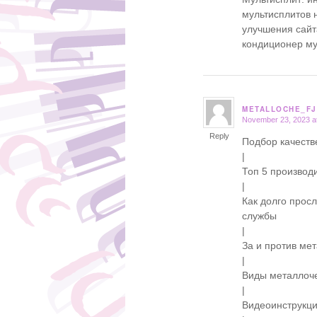
мультисплитов н
улучшения сайта
кондиционер м
METALLOCHE_FJ
November 23, 2023 a
says:
Reply
Подбор качест
|
Топ 5 производ
|
Как долго прос
службы
|
За и против ме
|
Виды металлоче
|
Видеоинструкц