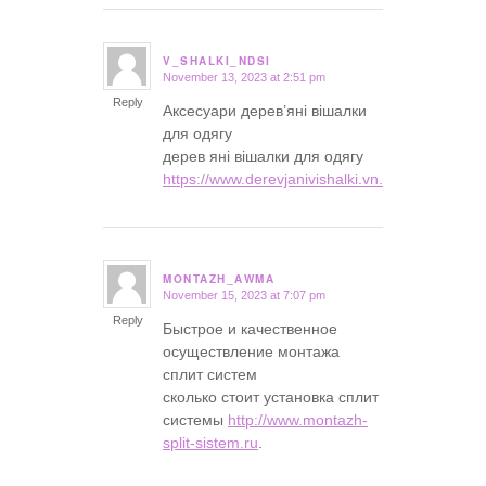
V_SHALKI_NDSI
November 13, 2023 at 2:51 pm
says:
Reply
Аксесуари дерев’яні вішалки
для одягу
дерев яні вішалки для одягу
https://www.derevjanivishalki.vn.ua
.
MONTAZH_AWMA
November 15, 2023 at 7:07 pm
says:
Reply
Быстрое и качественное
осуществление монтажа
сплит систем
сколько стоит установка сплит
системы
http://www.montazh-
split-sistem.ru
.