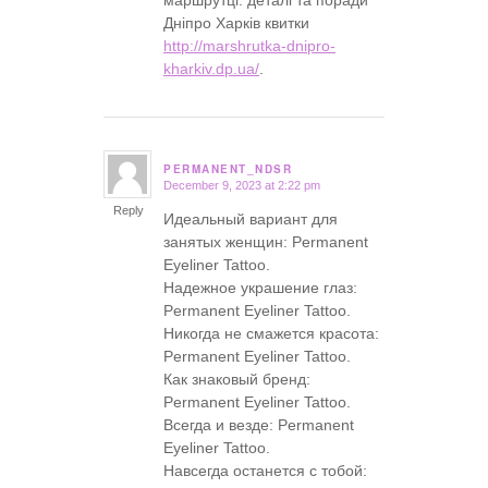
Дніпро Харків квитки
http://marshrutka-dnipro-
kharkiv.dp.ua/
.
PERMANENT_NDSR
December 9, 2023 at 2:22 pm
says:
Reply
Идеальный вариант для
занятых женщин: Permanent
Eyeliner Tattoo.
Надежное украшение глаз:
Permanent Eyeliner Tattoo.
Никогда не смажется красота:
Permanent Eyeliner Tattoo.
Как знаковый бренд:
Permanent Eyeliner Tattoo.
Всегда и везде: Permanent
Eyeliner Tattoo.
Навсегда останется с тобой: