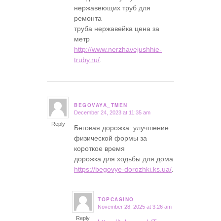
нержавеющих труб для
ремонта
труба нержавейка цена за
метр
http://www.nerzhavejushhie-
truby.ru/
.
BEGOVAYA_TMEN
December 24, 2023 at 11:35 am
says:
Reply
Беговая дорожка: улучшение
физической формы за
короткое время
дорожка для ходьбы для дома
https://begovye-dorozhki.ks.ua/
.
TOPCASINO
November 28, 2025 at 3:26 am
says:
Reply