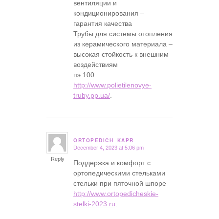
вентиляции и
кондиционирования –
гарантия качества
Трубы для системы отопления
из керамического материала –
высокая стойкость к внешним
воздействиям
пэ 100
http://www.polietilenovye-
truby.pp.ua/
.
ORTOPEDICH_KAPR
December 4, 2023 at 5:06 pm
says:
Reply
Поддержка и комфорт с
ортопедическими стельками
стельки при пяточной шпоре
http://www.ortopedicheskie-
stelki-2023.ru
.