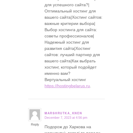
для успешного сайта?|
Оптимальный хостинг для
вашего сайта|Хостинг сайтов:
важные критерии выбора|
Выбор хостинга для сайта:
советы профессионалов|
Надежный хостинг для
развития сайта|Хостинг
сайтов: лучший партнер для
вашего сайта|Как выбрать
хостинг, который подойдет
именно вам?
Виртуальный хостинг
https://hostingbelarus.ru
.
MARSHRUTKA_KNEN
December 7, 2023 at 4:56 pm
says:
Reply
Подорож до Харкова на
маршрутці: деталі та поради