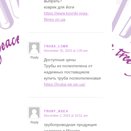
выбрать?
коврик для йоги
https://www.kovriki-joga-
fitnes.vn.ua
.
TRUBA_LCMR
November 30, 2023 at 1:05 pm
says:
Reply
Доступные цены
Трубы из полиэтилена от
надежных поставщиков
купить труба полиэтиленовая
https://truba-pe.pp.ua/
.
TRUBY_NXEA
December 2, 2023 at 10:51 am
says:
Reply
трубопроводная продукция
недорого в Москве