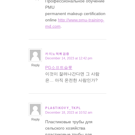
Профессиональное обучение
PMU
permanent makeup certification
online
http://www.pmu-training-
md.com
.
카지노먹튀검증
December 14, 2023 at 12:42 pm
says:
Reply
PG소프트슬롯
이것이 잘려나간다면 그 사람
은… 아직 온전한 사람인가?
PLASTIKOVY_TKPL
December 18, 2023 at 10:52 am
says:
Reply
Пластиковые трубы для
сельского хозяйства
пластиковые трубы для