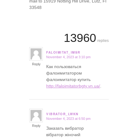
mail to 15919 Notting Hill Drive, Lutz, Fl
33548
13960
replies
FALOIMITAT_IMSR
November 4, 2023 at 3:10 pm
says:
Reply
Как пользоваться
фалоимитатором
фалоимитатор купить
http://faloimitatorbgty.vn.ua/
.
VIBRATOR_LWKN
November 4, 2023 at 6:50 pm
says:
Reply
Заказать вибратор
вібратор жіночий