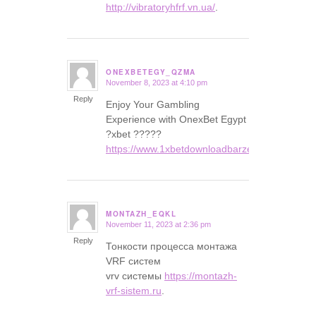
http://vibratoryhfrf.vn.ua/
.
ONEXBETEGY_QZMA
November 8, 2023 at 4:10 pm
says:
Reply
Enjoy Your Gambling
Experience with OnexBet Egypt
?xbet ?????
https://www.1xbetdownloadbarzen.com
.
MONTAZH_EQKL
November 11, 2023 at 2:36 pm
says:
Reply
Тонкости процесса монтажа
VRF систем
vrv системы
https://montazh-
vrf-sistem.ru
.