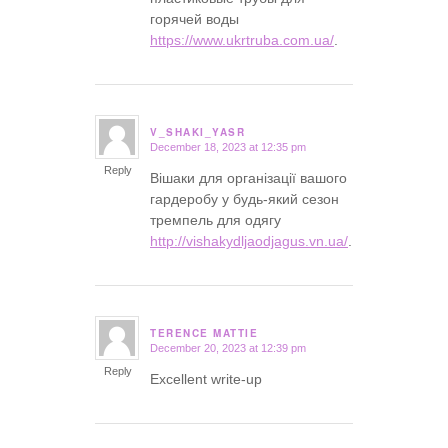
горячей воды
https://www.ukrtruba.com.ua/
.
V_SHAKI_YASR
December 18, 2023 at 12:35 pm
says:
Reply
Вішаки для організації вашого
гардеробу у будь-який сезон
тремпель для одягу
http://vishakydljaodjagus.vn.ua/
.
TERENCE MATTIE
December 20, 2023 at 12:39 pm
says:
Reply
Excellent write-up