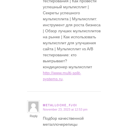
тестирования | Как провести
успешный мультисплит |
Секреты успешного
мультисплита | Мультисплит:
инструмент для роста бизнеса
| Обзор лучших мультисплитов
на рынке | Как использовать
мультисплит для улучшения
сайта | Мультисплит vs A/B
тестирование: кто
выигрывает?
кондиционер мультисплит
http://www.multi-split-
systems.ru
.
METALLOCHE_FJOI
November 23, 2023 at 12:53 pm
says:
Reply
Подбор качественной
металлочерепицы