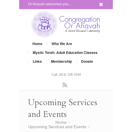
x
Or Ahavah welcomes you...
Home
Who We Are
Mystic Torah: Adult Education Classes
Links
Membership
Donate
Call: (813) 728-3194
Rss
Upcoming Services
and Events
You are here:
Home
»
Upcoming Services and Events
»
CREATIVE SERVICES FOR ROSH