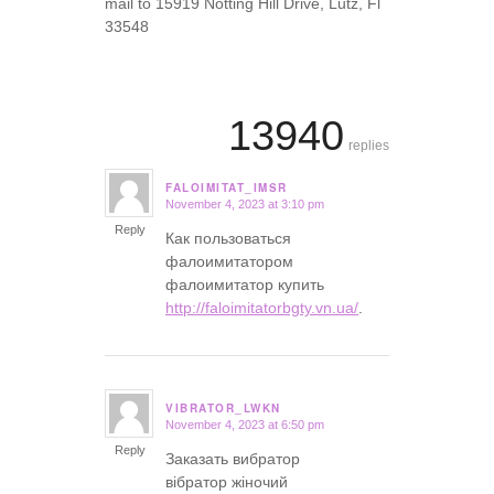
mail to 15919 Notting Hill Drive, Lutz, Fl
33548
13940
replies
FALOIMITAT_IMSR
November 4, 2023 at 3:10 pm
says:
Reply
Как пользоваться
фалоимитатором
фалоимитатор купить
http://faloimitatorbgty.vn.ua/
.
VIBRATOR_LWKN
November 4, 2023 at 6:50 pm
says:
Reply
Заказать вибратор
вібратор жіночий