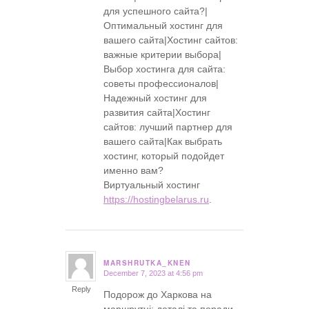
для успешного сайта?|
Оптимальный хостинг для
вашего сайта|Хостинг сайтов:
важные критерии выбора|
Выбор хостинга для сайта:
советы профессионалов|
Надежный хостинг для
развития сайта|Хостинг
сайтов: лучший партнер для
вашего сайта|Как выбрать
хостинг, который подойдет
именно вам?
Виртуальный хостинг
https://hostingbelarus.ru
.
MARSHRUTKA_KNEN
December 7, 2023 at 4:56 pm
says:
Reply
Подорож до Харкова на
маршрутці: деталі та поради