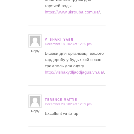
горячей воды
https://www.ukrtruba.com.ua/
.
V_SHAKI_YASR
December 18, 2023 at 12:35 pm
says:
Reply
Вішаки для організації вашого
гардеробу у будь-який сезон
тремпель для одягу
http://vishakydljaodjagus.vn.ua/
.
TERENCE MATTIE
December 20, 2023 at 12:39 pm
says:
Reply
Excellent write-up