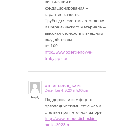
вентиляции и
кондиционирования –
гарантия качества
Трубы для системы отопления
из керамического материала –
высокая стойкость к внешним
воздействиям
пэ 100
http://www.polietilenovye-
truby.pp.ua/
.
ORTOPEDICH_KAPR
December 4, 2023 at 5:06 pm
says:
Reply
Поддержка и комфорт с
ортопедическими стельками
стельки при пяточной шпоре
http://www.ortopedicheskie-
stelki-2023.ru
.