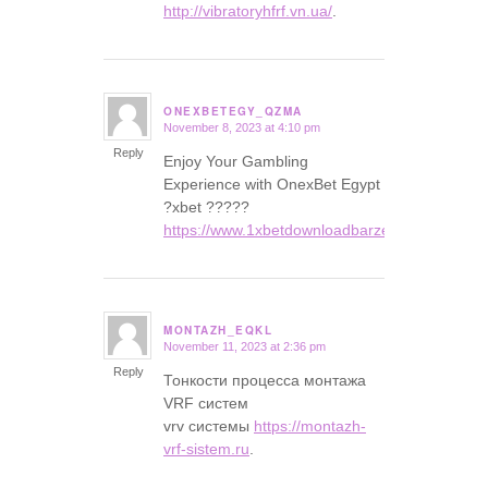
http://vibratoryhfrf.vn.ua/
.
ONEXBETEGY_QZMA
November 8, 2023 at 4:10 pm
says:
Reply
Enjoy Your Gambling
Experience with OnexBet Egypt
?xbet ?????
https://www.1xbetdownloadbarzen.com
.
MONTAZH_EQKL
November 11, 2023 at 2:36 pm
says:
Reply
Тонкости процесса монтажа
VRF систем
vrv системы
https://montazh-
vrf-sistem.ru
.