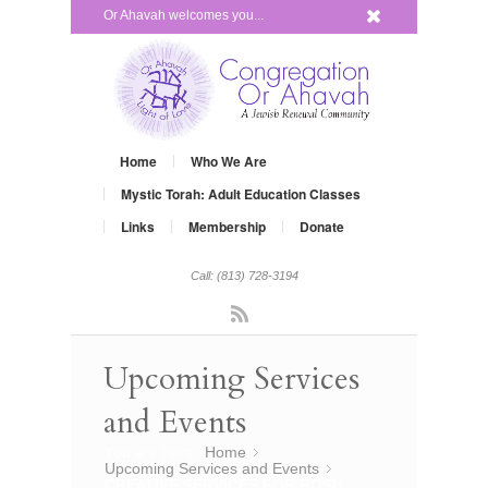
x
Or Ahavah welcomes you...
Home
Who We Are
Mystic Torah: Adult Education Classes
Links
Membership
Donate
Call: (813) 728-3194
Rss
Upcoming Services
and Events
You are here:
Home
»
Upcoming Services and Events
»
CREATIVE SERVICES FOR ROSH