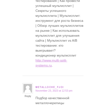
тестирования | Как провести
успешный мультисплит |
Секреты успешного
мультисплита | Мультисплит:
инструмент для роста бизнеса
| Обзор лучших мультисплитов
на рынке | Как использовать
мультисплит для улучшения
сайта | Мультисплит vs A/B
тестирование: кто
выигрывает?
кондиционер мультисплит
http://www.multi-split-
systems.ru
.
METALLOCHE_FJOI
November 23, 2023 at 12:53 pm
says:
Reply
Подбор качественной
металлочерепицы