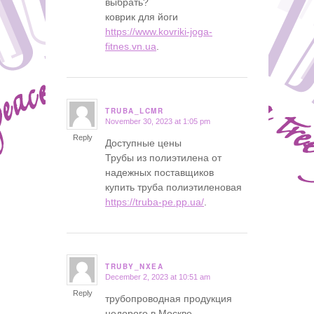
выбрать?
коврик для йоги
https://www.kovriki-joga-
fitnes.vn.ua
.
TRUBA_LCMR
November 30, 2023 at 1:05 pm
says:
Reply
Доступные цены
Трубы из полиэтилена от
надежных поставщиков
купить труба полиэтиленовая
https://truba-pe.pp.ua/
.
TRUBY_NXEA
December 2, 2023 at 10:51 am
says:
Reply
трубопроводная продукция
недорого в Москве