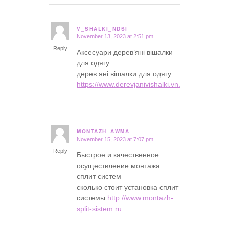
V_SHALKI_NDSI
November 13, 2023 at 2:51 pm
says:
Reply
Аксесуари дерев’яні вішалки
для одягу
дерев яні вішалки для одягу
https://www.derevjanivishalki.vn.ua
.
MONTAZH_AWMA
November 15, 2023 at 7:07 pm
says:
Reply
Быстрое и качественное
осуществление монтажа
сплит систем
сколько стоит установка сплит
системы
http://www.montazh-
split-sistem.ru
.