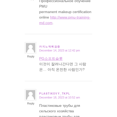
Профессиональное обучение
PMU
permanent makeup certification
online
http://www.pmu-training-
md.com
.
카지노먹튀검증
December 14, 2023 at 12:42 pm
says:
Reply
PG소프트슬롯
이것이 잘려나간다면 그 사람
은… 아직 온전한 사람인가?
PLASTIKOVY_TKPL
December 18, 2023 at 10:52 am
says:
Reply
Пластиковые трубы для
сельского хозяйства
пластиковые трубы для