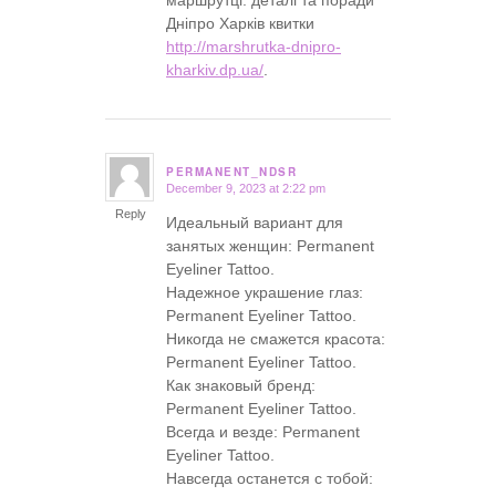
Дніпро Харків квитки
http://marshrutka-dnipro-
kharkiv.dp.ua/
.
PERMANENT_NDSR
December 9, 2023 at 2:22 pm
says:
Reply
Идеальный вариант для
занятых женщин: Permanent
Eyeliner Tattoo.
Надежное украшение глаз:
Permanent Eyeliner Tattoo.
Никогда не смажется красота:
Permanent Eyeliner Tattoo.
Как знаковый бренд:
Permanent Eyeliner Tattoo.
Всегда и везде: Permanent
Eyeliner Tattoo.
Навсегда останется с тобой: