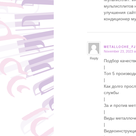
мультисплитов н
улучшения сайта
кондиционер м
METALLOCHE_FJ
November 23, 2023 a
says:
Reply
Подбор качест
|
Топ 5 производ
|
Как долго прос
службы
|
За и против ме
|
Виды металлоче
|
Видеоинструкц