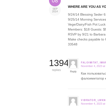
08
WHERE ARE YOU AS Y
SEP
2014
9/24/14 Blessing Seder 
9/25/14 Morning Service
Vege/Dairy/Fish Pot Luck
Members: $18 Guests: $5
RSVP by 9/21 to Barbara 
Make checks payable to Or
33548
13940
FALOIMITAT_IMS
November 4, 2023 at
says:
replies
Reply
Как пользовать
фалоимитатор 
VIBRATOR_LWKN
November 4, 2023 at
says: