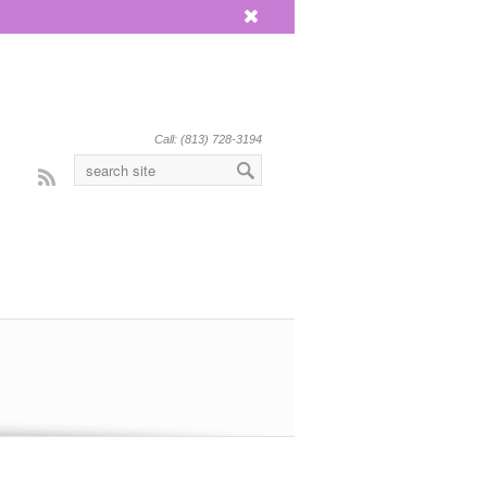
x
Call: (813) 728-3194
Rss