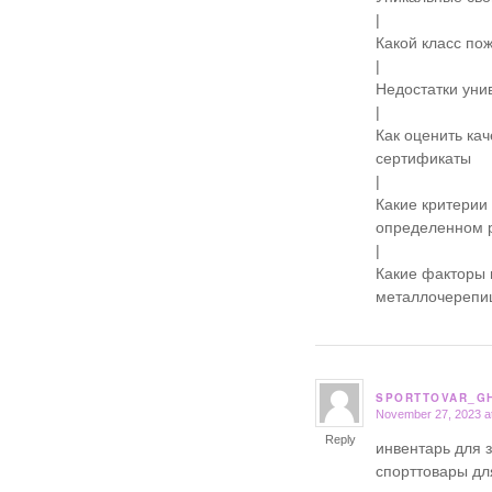
|
Какой класс по
|
Недостатки уни
|
Как оценить ка
сертификаты
|
Какие критерии
определенном 
|
Какие факторы 
металлочерепи
SPORTTOVAR_G
November 27, 2023 a
says:
Reply
инвентарь для 
спорттовары дл