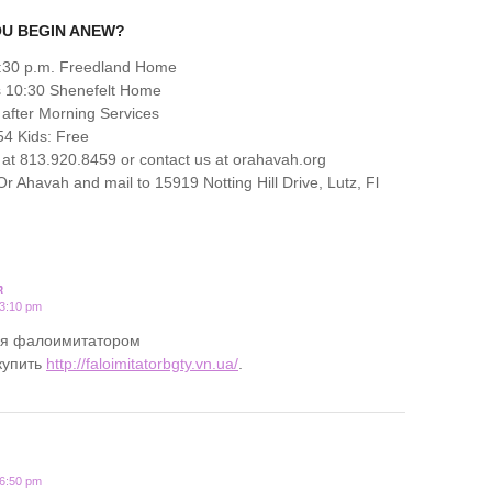
OU BEGIN ANEW?
6:30 p.m. Freedland Home
s 10:30 Shenefelt Home
 after Morning Services
4 Kids: Free
at 813.920.8459 or contact us at orahavah.org
 Ahavah and mail to 15919 Notting Hill Drive, Lutz, Fl
R
 3:10 pm
ся фалоимитатором
купить
http://faloimitatorbgty.vn.ua/
.
 6:50 pm