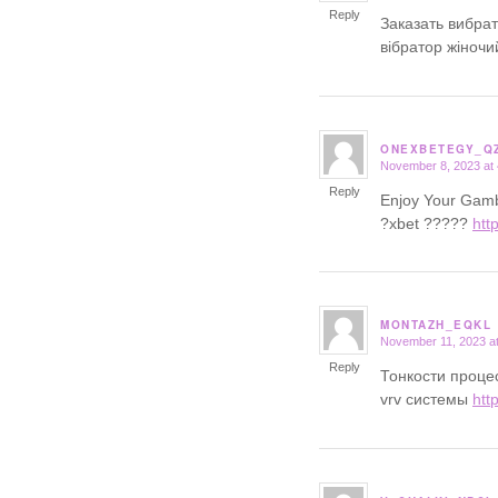
Reply
Заказать вибра
вібратор жіноч
ONEXBETEGY_Q
November 8, 2023 at
says:
Reply
Enjoy Your Gamb
?xbet ?????
htt
MONTAZH_EQKL
November 11, 2023 a
says:
Reply
Тонкости проце
vrv системы
htt