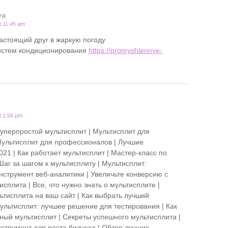
PR
t 11:45 am
астоящий друг в жаркую погоду
истем кондиционирования
https://promyshlennye-
t 1:56 pm
Суперпростой мультисплит | Мультисплит для
ультисплит для профессионалов | Лучшие
21 | Как работает мультисплит | Мастер-класс по
Шаг за шагом к мультисплиту | Мультисплит:
струмент веб-аналитики | Увеличьте конверсию с
плита | Все, что нужно знать о мультисплите |
ьтисплита на ваш сайт | Как выбрать лучший
Мультисплит: лучшее решение для тестирования | Как
ный мультисплит | Секреты успешного мультисплита |
нструмент для роста бизнеса | Обзор лучших