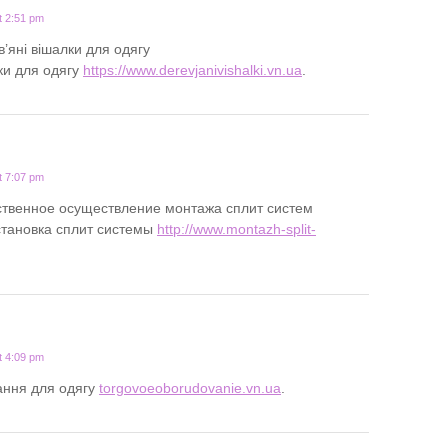
t 2:51 pm
’яні вішалки для одягу
ки для одягу
https://www.derevjanivishalki.vn.ua
.
t 7:07 pm
ственное осуществление монтажа сплит систем
установка сплит системы
http://www.montazh-split-
t 4:09 pm
ання для одягу
torgovoeoborudovanie.vn.ua
.