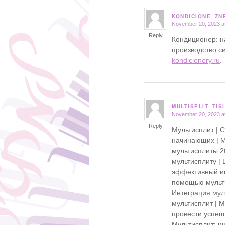
KONDICIONE_ZN
November 20, 2023 a
says:
Reply
Кондиционер: н
производство с
kondicionery.ru
.
MULTISPLIT_TISI
November 20, 2023 a
says:
Reply
Мультисплит | 
начинающих | М
мультисплиты 20
мультисплиту | 
эффективный ин
помощью мультис
Интеграция мул
мультисплит | 
провести успеш
Мультисплит: и