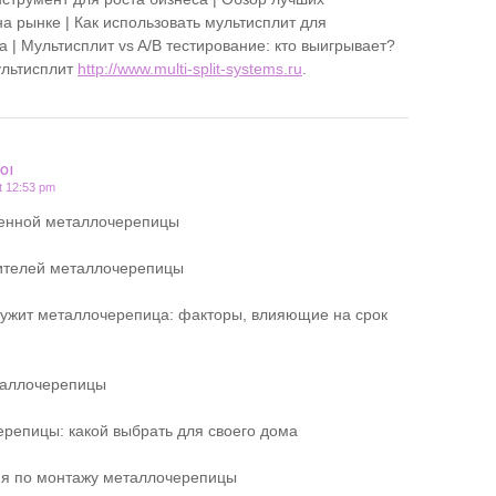
а рынке | Как использовать мультисплит для
 | Мультисплит vs A/B тестирование: кто выигрывает?
ультисплит
http://www.multi-split-systems.ru
.
OI
t 12:53 pm
венной металлочерепицы
ителей металлочерепицы
лужит металлочерепица: факторы, влияющие на срок
таллочерепицы
репицы: какой выбрать для своего дома
ия по монтажу металлочерепицы