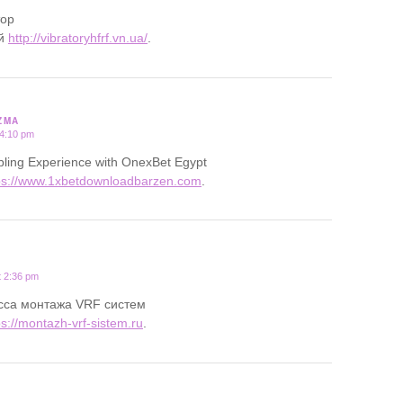
тор
ий
http://vibratoryhfrf.vn.ua/
.
ZMA
 4:10 pm
ling Experience with OnexBet Egypt
ps://www.1xbetdownloadbarzen.com
.
t 2:36 pm
сса монтажа VRF систем
ps://montazh-vrf-sistem.ru
.