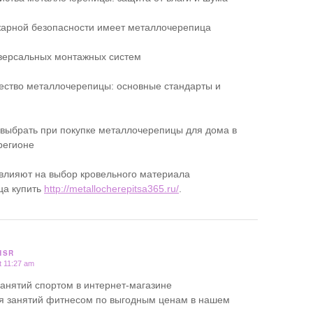
жарной безопасности имеет металлочерепица
версальных монтажных систем
чество металлочерепицы: основные стандарты и
 выбрать при покупке металлочерепицы для дома в
регионе
влияют на выбор кровельного материала
ца купить
http://metallocherepitsa365.ru/
.
HSR
t 11:27 am
занятий спортом в интернет-магазине
я занятий фитнесом по выгодным ценам в нашем