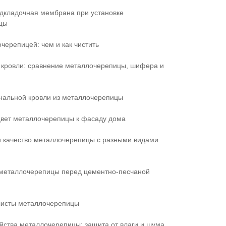
дкладочная мембрана при установке
цы
черепицей: чем и как чистить
кровли: сравнение металлочерепицы, шифера и
нальной кровли из металлочерепицы
цвет металлочерепицы к фасаду дома
и качество металлочерепицы с разными видами
металлочерепицы перед цементно-песчаной
листы металлочерепицы
йства металлочерепицы: защита от влаги и шума