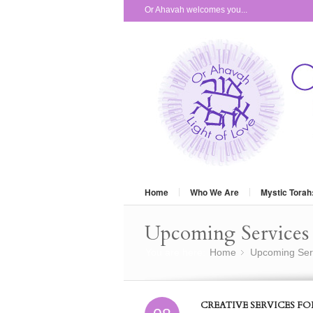
Or Ahavah welcomes you...
Home
Who We Are
Mystic Torah
Upcoming Services 
You are here:
Home
Upcoming Ser
»
CREATIVE SERVICES F