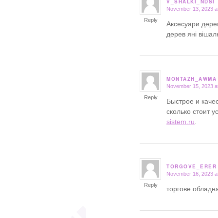
V_SHALKI_NDSI
November 13, 2023 a
says:
Reply
Аксесуари дерев
дерев яні вішал
MONTAZH_AWMA
November 15, 2023 a
says:
Reply
Быстрое и каче
сколько стоит 
sistem.ru
.
TORGOVE_ERER
November 16, 2023 a
says:
Reply
торгове обладн