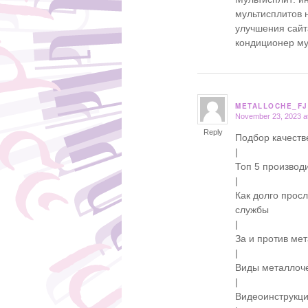
мультисплитов н
улучшения сайта
кондиционер м
METALLOCHE_FJ
November 23, 2023 a
says:
Reply
Подбор качест
|
Топ 5 производ
|
Как долго прос
службы
|
За и против ме
|
Виды металлоче
|
Видеоинструкц