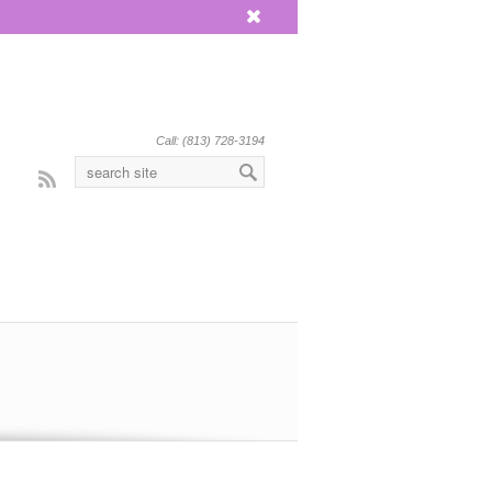
x
Call: (813) 728-3194
Rss