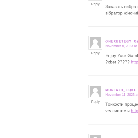
Reply
Заказать вибра
вібратор жіноч
ONEXBETEGY_Q
November 8, 2023 at
says:
Reply
Enjoy Your Gamb
?xbet ?????
htt
MONTAZH_EQKL
November 11, 2023 a
says:
Reply
Тонкости проце
vrv системы
htt