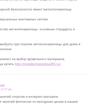
жарной безопасности имеет металлочерепица
версальных монтажных систем
чество металлочерепицы: основные стандарты и
 выбрать при покупке металлочерепицы для дома в
регионе
влияют на выбор кровельного материала
ца купить
http://metallocherepitsa365.ru/
.
HSR
t 11:27 am
занятий спортом в интернет-магазине
я занятий фитнесом по выгодным ценам в нашем