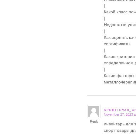
|
Какой класс по
|
Недостатки уни
|
Как оценить ка
сертификаты
|
Какие критерии
определенном 
|
Какие факторы 
металлочерепи
SPORTTOVAR_G
November 27, 2023 a
says:
Reply
инвентарь для 
спорттовары дл