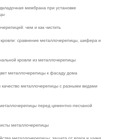
дкладочная мембрана при установке
цы
черепицей: чем и как чистить
кровли: сравнение металлочерепицы, шифера и
нальной кровли из металлочерепицы
цвет металлочерепицы к фасаду дома
и качество металлочерепицы с разными видами
металлочерепицы перед цементно-песчаной
листы металлочерепицы
йства металлочерепицы: защита от влаги и шума