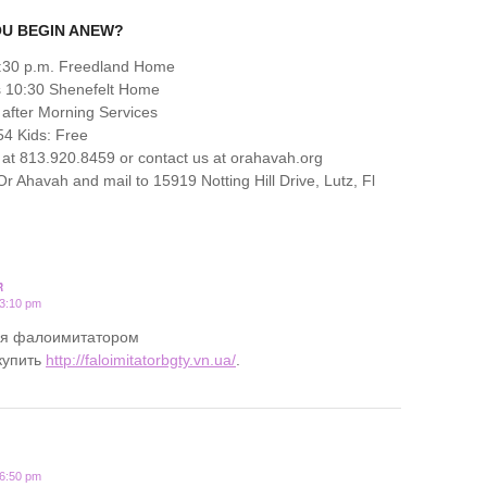
OU BEGIN ANEW?
6:30 p.m. Freedland Home
s 10:30 Shenefelt Home
 after Morning Services
4 Kids: Free
at 813.920.8459 or contact us at orahavah.org
 Ahavah and mail to 15919 Notting Hill Drive, Lutz, Fl
R
 3:10 pm
ся фалоимитатором
купить
http://faloimitatorbgty.vn.ua/
.
 6:50 pm