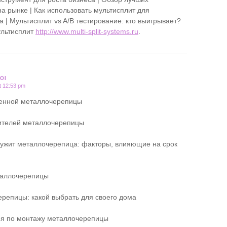
а рынке | Как использовать мультисплит для
 | Мультисплит vs A/B тестирование: кто выигрывает?
ультисплит
http://www.multi-split-systems.ru
.
OI
t 12:53 pm
венной металлочерепицы
ителей металлочерепицы
лужит металлочерепица: факторы, влияющие на срок
таллочерепицы
репицы: какой выбрать для своего дома
ия по монтажу металлочерепицы