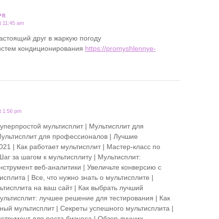
PR
t 11:45 am
астоящий друг в жаркую погоду
истем кондиционирования
https://promyshlennye-
t 1:56 pm
Суперпростой мультисплит | Мультисплит для
ультисплит для профессионалов | Лучшие
21 | Как работает мультисплит | Мастер-класс по
Шаг за шагом к мультисплиту | Мультисплит:
струмент веб-аналитики | Увеличьте конверсию с
плита | Все, что нужно знать о мультисплите |
ьтисплита на ваш сайт | Как выбрать лучший
Мультисплит: лучшее решение для тестирования | Как
ный мультисплит | Секреты успешного мультисплита |
нструмент для роста бизнеса | Обзор лучших