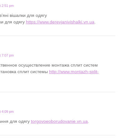
t 2:51 pm
’яні вішалки для одягу
ки для одягу
https://www.derevjanivishalki.vn.ua
.
t 7:07 pm
ственное осуществление монтажа сплит систем
установка сплит системы
http://www.montazh-split-
t 4:09 pm
ання для одягу
torgovoeoborudovanie.vn.ua
.