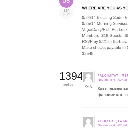
08
WHERE ARE YOU AS Y
SEP
2014
9/24/14 Blessing Seder 
9/25/14 Morning Service
Vege/Dairy/Fish Pot Luck
Members: $18 Guests: $5
RSVP by 9/21 to Barbara 
Make checks payable to Or
33548
13948
FALOIMITAT_IMS
November 4, 2023 at
says:
replies
Reply
Как пользовать
фалоимитатор 
VIBRATOR_LWKN
November 4, 2023 at
says: