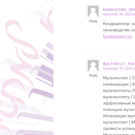
KONDICIONE_ZN
November 20, 2023 a
says:
Reply
Кондиционер: н
производство с
kondicionery.ru
.
MULTISPLIT_TISI
November 20, 2023 a
says:
Reply
Мультисплит | 
начинающих | М
мультисплиты 20
мультисплиту | 
эффективный ин
помощью мультис
Интеграция мул
мультисплит | 
провести успеш
Мультисплит: и