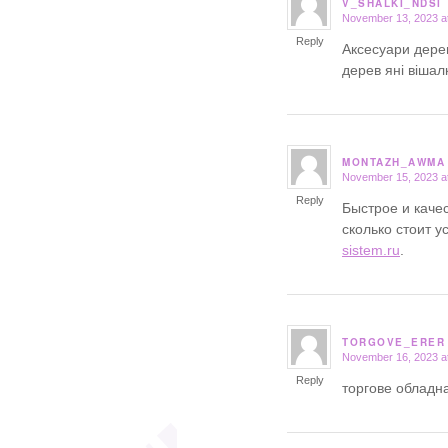
V_SHALKI_NDSI
November 13, 2023 a
says:
Reply
Аксесуари дерев
дерев яні вішал
MONTAZH_AWMA
November 15, 2023 a
says:
Reply
Быстрое и каче
сколько стоит 
sistem.ru
.
TORGOVE_ERER
November 16, 2023 a
says:
Reply
торгове обладн