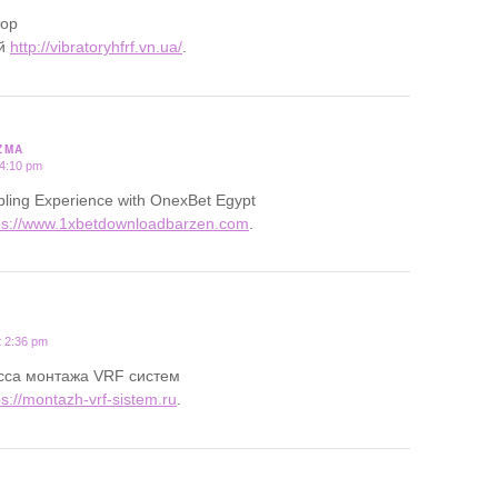
тор
ий
http://vibratoryhfrf.vn.ua/
.
ZMA
 4:10 pm
ling Experience with OnexBet Egypt
ps://www.1xbetdownloadbarzen.com
.
t 2:36 pm
сса монтажа VRF систем
ps://montazh-vrf-sistem.ru
.