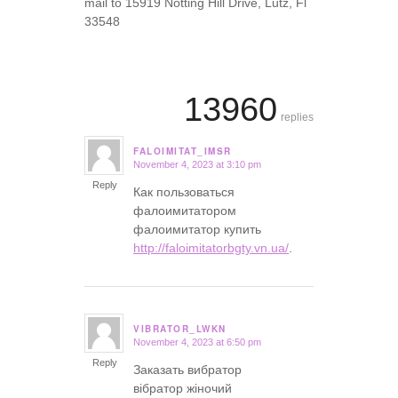
mail to 15919 Notting Hill Drive, Lutz, Fl
33548
13960
replies
FALOIMITAT_IMSR
November 4, 2023 at 3:10 pm
says:
Reply
Как пользоваться
фалоимитатором
фалоимитатор купить
http://faloimitatorbgty.vn.ua/
.
VIBRATOR_LWKN
November 4, 2023 at 6:50 pm
says:
Reply
Заказать вибратор
вібратор жіночий