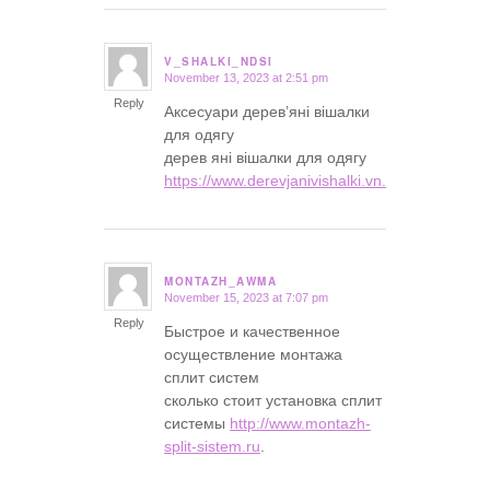
V_SHALKI_NDSI
November 13, 2023 at 2:51 pm
says:
Reply
Аксесуари дерев’яні вішалки
для одягу
дерев яні вішалки для одягу
https://www.derevjanivishalki.vn.ua
.
MONTAZH_AWMA
November 15, 2023 at 7:07 pm
says:
Reply
Быстрое и качественное
осуществление монтажа
сплит систем
сколько стоит установка сплит
системы
http://www.montazh-
split-sistem.ru
.