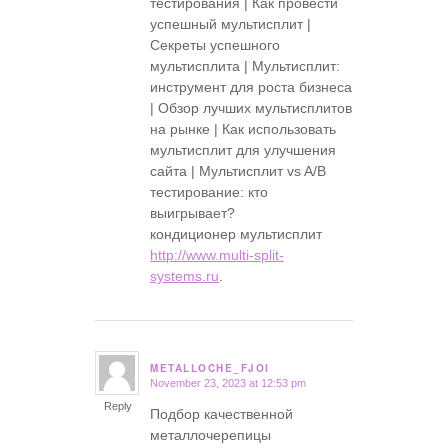
тестирования | Как провести
успешный мультисплит |
Секреты успешного
мультисплита | Мультисплит:
инструмент для роста бизнеса
| Обзор лучших мультисплитов
на рынке | Как использовать
мультисплит для улучшения
сайта | Мультисплит vs A/B
тестирование: кто
выигрывает?
кондиционер мультисплит
http://www.multi-split-
systems.ru
.
METALLOCHE_FJOI
November 23, 2023 at 12:53 pm
says:
Reply
Подбор качественной
металлочерепицы