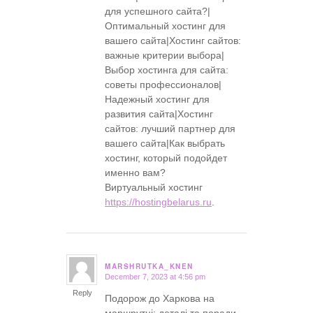
для успешного сайта?|
Оптимальный хостинг для
вашего сайта|Хостинг сайтов:
важные критерии выбора|
Выбор хостинга для сайта:
советы профессионалов|
Надежный хостинг для
развития сайта|Хостинг
сайтов: лучший партнер для
вашего сайта|Как выбрать
хостинг, который подойдет
именно вам?
Виртуальный хостинг
https://hostingbelarus.ru
.
MARSHRUTKA_KNEN
December 7, 2023 at 4:56 pm
says:
Reply
Подорож до Харкова на
маршрутці: деталі та поради