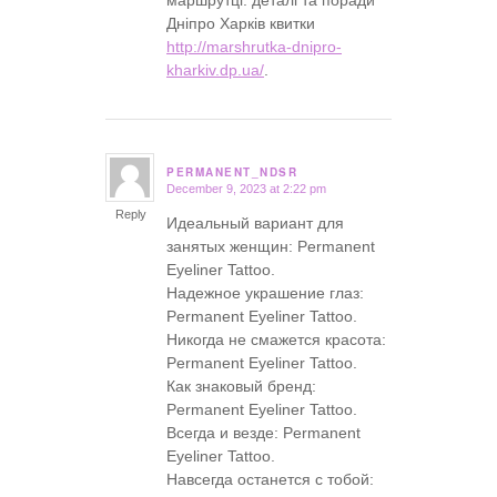
Дніпро Харків квитки
http://marshrutka-dnipro-
kharkiv.dp.ua/
.
PERMANENT_NDSR
December 9, 2023 at 2:22 pm
says:
Reply
Идеальный вариант для
занятых женщин: Permanent
Eyeliner Tattoo.
Надежное украшение глаз:
Permanent Eyeliner Tattoo.
Никогда не смажется красота:
Permanent Eyeliner Tattoo.
Как знаковый бренд:
Permanent Eyeliner Tattoo.
Всегда и везде: Permanent
Eyeliner Tattoo.
Навсегда останется с тобой: