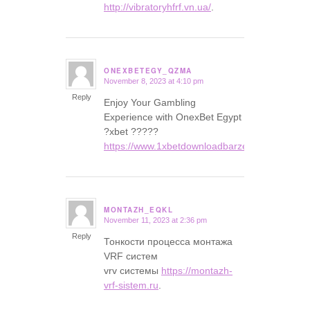
http://vibratoryhfrf.vn.ua/
.
ONEXBETEGY_QZMA
November 8, 2023 at 4:10 pm
says:
Reply
Enjoy Your Gambling
Experience with OnexBet Egypt
?xbet ?????
https://www.1xbetdownloadbarzen.com
.
MONTAZH_EQKL
November 11, 2023 at 2:36 pm
says:
Reply
Тонкости процесса монтажа
VRF систем
vrv системы
https://montazh-
vrf-sistem.ru
.