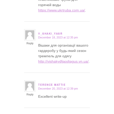
горячей воды
https://www.ukrtruba.com.ua/
.
V_SHAKI_YASR
December 18, 2023 at 12:35 pm
says:
Reply
Вішаки для організації вашого
гардеробу у будь-який сезон
тремпель для одягу
http://vishakydljaodjagus.vn.ua/
.
TERENCE MATTIE
December 20, 2023 at 12:39 pm
says:
Reply
Excellent write-up