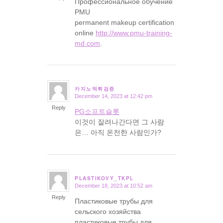
Профессиональное обучение
PMU
permanent makeup certification
online
http://www.pmu-training-
md.com
.
카지노먹튀검증
December 14, 2023 at 12:42 pm
says:
Reply
PG소프트슬롯
이것이 잘려나간다면 그 사람
은… 아직 온전한 사람인가?
PLASTIKOVY_TKPL
December 18, 2023 at 10:52 am
says:
Reply
Пластиковые трубы для
сельского хозяйства
пластиковые трубы для