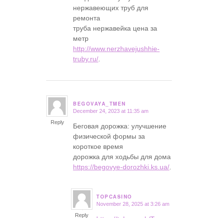
нержавеющих труб для
ремонта
труба нержавейка цена за
метр
http://www.nerzhavejushhie-
truby.ru/
.
BEGOVAYA_TMEN
December 24, 2023 at 11:35 am
says:
Reply
Беговая дорожка: улучшение
физической формы за
короткое время
дорожка для ходьбы для дома
https://begovye-dorozhki.ks.ua/
.
TOPCASINO
November 28, 2025 at 3:26 am
says:
Reply