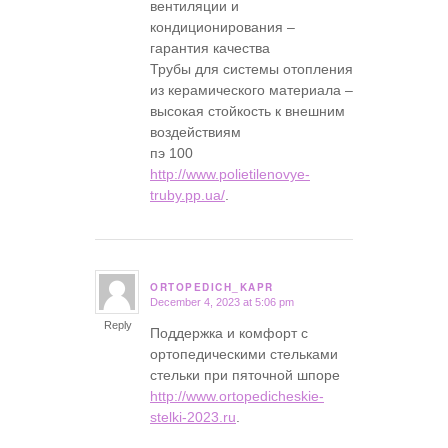
вентиляции и
кондиционирования –
гарантия качества
Трубы для системы отопления
из керамического материала –
высокая стойкость к внешним
воздействиям
пэ 100
http://www.polietilenovye-
truby.pp.ua/
.
ORTOPEDICH_KAPR
December 4, 2023 at 5:06 pm
says:
Reply
Поддержка и комфорт с
ортопедическими стельками
стельки при пяточной шпоре
http://www.ortopedicheskie-
stelki-2023.ru
.