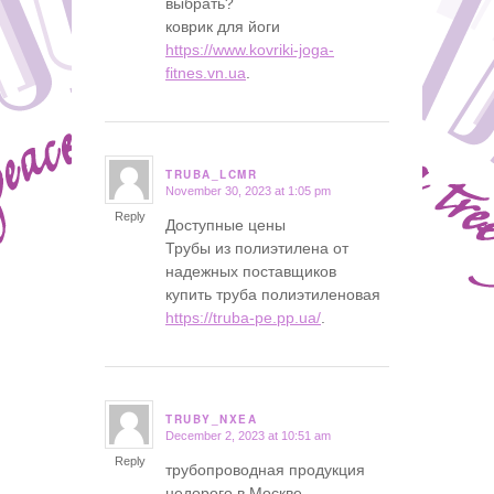
выбрать?
коврик для йоги
https://www.kovriki-joga-
fitnes.vn.ua
.
TRUBA_LCMR
November 30, 2023 at 1:05 pm
says:
Reply
Доступные цены
Трубы из полиэтилена от
надежных поставщиков
купить труба полиэтиленовая
https://truba-pe.pp.ua/
.
TRUBY_NXEA
December 2, 2023 at 10:51 am
says:
Reply
трубопроводная продукция
недорого в Москве