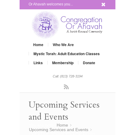
x
Or Ahavah welcomes you...
Home
Who We Are
Mystic Torah: Adult Education Classes
Links
Membership
Donate
Call: (813) 728-3194
Rss
Upcoming Services
and Events
You are here:
Home
»
Upcoming Services and Events
»
CREATIVE SERVICES FOR ROSH