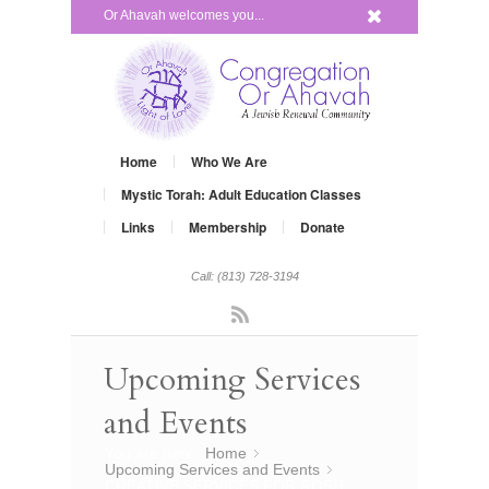
x
Or Ahavah welcomes you...
Home
Who We Are
Mystic Torah: Adult Education Classes
Links
Membership
Donate
Call: (813) 728-3194
Rss
Upcoming Services
and Events
You are here:
Home
»
Upcoming Services and Events
»
CREATIVE SERVICES FOR ROSH