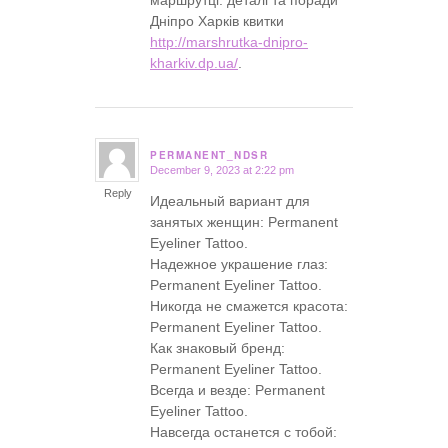
Дніпро Харків квитки
http://marshrutka-dnipro-
kharkiv.dp.ua/
.
PERMANENT_NDSR
December 9, 2023 at 2:22 pm
says:
Reply
Идеальный вариант для
занятых женщин: Permanent
Eyeliner Tattoo.
Надежное украшение глаз:
Permanent Eyeliner Tattoo.
Никогда не смажется красота:
Permanent Eyeliner Tattoo.
Как знаковый бренд:
Permanent Eyeliner Tattoo.
Всегда и везде: Permanent
Eyeliner Tattoo.
Навсегда останется с тобой: