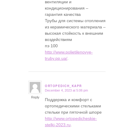
вентиляции и
кондиционирования –
гарантия качества
Трубы для системы отопления
из керамического материала –
высокая стойкость к внешним
воздействиям
пэ 100
http://www.polietilenovye-
truby.pp.ua/
.
ORTOPEDICH_KAPR
December 4, 2023 at 5:06 pm
says:
Reply
Поддержка и комфорт с
ортопедическими стельками
стельки при пяточной шпоре
http://www.ortopedicheskie-
stelki-2023.ru
.