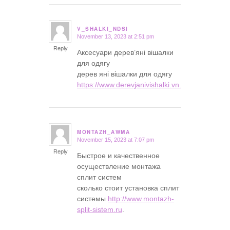
V_SHALKI_NDSI
November 13, 2023 at 2:51 pm
says:
Reply
Аксесуари дерев’яні вішалки
для одягу
дерев яні вішалки для одягу
https://www.derevjanivishalki.vn.ua
.
MONTAZH_AWMA
November 15, 2023 at 7:07 pm
says:
Reply
Быстрое и качественное
осуществление монтажа
сплит систем
сколько стоит установка сплит
системы
http://www.montazh-
split-sistem.ru
.