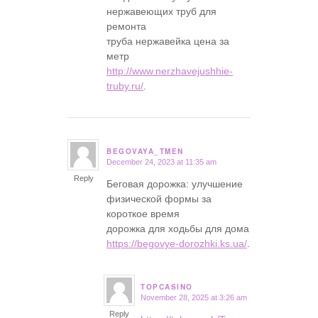
нержавеющих труб для
ремонта
труба нержавейка цена за
метр
http://www.nerzhavejushhie-
truby.ru/
.
BEGOVAYA_TMEN
December 24, 2023 at 11:35 am
says:
Reply
Беговая дорожка: улучшение
физической формы за
короткое время
дорожка для ходьбы для дома
https://begovye-dorozhki.ks.ua/
.
TOPCASINO
November 28, 2025 at 3:26 am
says:
Reply