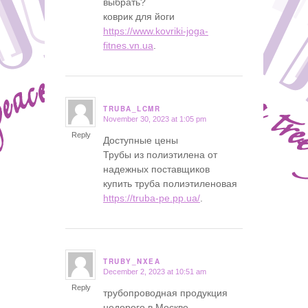
выбрать?
коврик для йоги
https://www.kovriki-joga-
fitnes.vn.ua
.
TRUBA_LCMR
November 30, 2023 at 1:05 pm
says:
Reply
Доступные цены
Трубы из полиэтилена от
надежных поставщиков
купить труба полиэтиленовая
https://truba-pe.pp.ua/
.
TRUBY_NXEA
December 2, 2023 at 10:51 am
says:
Reply
трубопроводная продукция
недорого в Москве