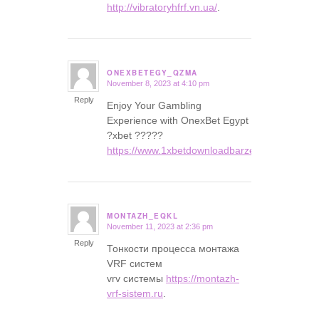
http://vibratoryhfrf.vn.ua/
.
ONEXBETEGY_QZMA
November 8, 2023 at 4:10 pm
says:
Reply
Enjoy Your Gambling
Experience with OnexBet Egypt
?xbet ?????
https://www.1xbetdownloadbarzen.com
.
MONTAZH_EQKL
November 11, 2023 at 2:36 pm
says:
Reply
Тонкости процесса монтажа
VRF систем
vrv системы
https://montazh-
vrf-sistem.ru
.