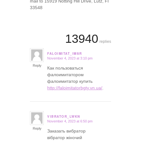
mail to 15919 Notting Hill Drive, Lutz, Fl
33548
13940
replies
FALOIMITAT_IMSR
November 4, 2023 at 3:10 pm
says:
Reply
Как пользоваться
фалоимитатором
фалоимитатор купить
http://faloimitatorbgty.vn.ua/
.
VIBRATOR_LWKN
November 4, 2023 at 6:50 pm
says:
Reply
Заказать вибратор
вібратор жіночий