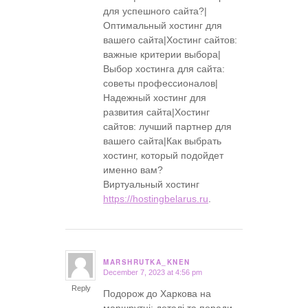
для успешного сайта?|
Оптимальный хостинг для
вашего сайта|Хостинг сайтов:
важные критерии выбора|
Выбор хостинга для сайта:
советы профессионалов|
Надежный хостинг для
развития сайта|Хостинг
сайтов: лучший партнер для
вашего сайта|Как выбрать
хостинг, который подойдет
именно вам?
Виртуальный хостинг
https://hostingbelarus.ru
.
MARSHRUTKA_KNEN
December 7, 2023 at 4:56 pm
says:
Reply
Подорож до Харкова на
маршрутці: деталі та поради