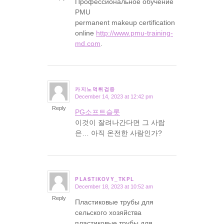
Профессиональное обучение
PMU
permanent makeup certification
online
http://www.pmu-training-
md.com
.
카지노먹튀검증
December 14, 2023 at 12:42 pm
says:
Reply
PG소프트슬롯
이것이 잘려나간다면 그 사람
은… 아직 온전한 사람인가?
PLASTIKOVY_TKPL
December 18, 2023 at 10:52 am
says:
Reply
Пластиковые трубы для
сельского хозяйства
пластиковые трубы для