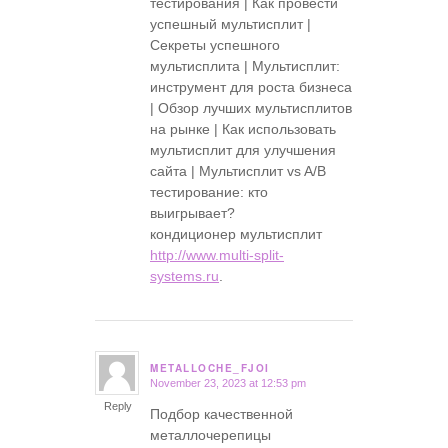
тестирования | Как провести
успешный мультисплит |
Секреты успешного
мультисплита | Мультисплит:
инструмент для роста бизнеса
| Обзор лучших мультисплитов
на рынке | Как использовать
мультисплит для улучшения
сайта | Мультисплит vs A/B
тестирование: кто
выигрывает?
кондиционер мультисплит
http://www.multi-split-
systems.ru
.
METALLOCHE_FJOI
November 23, 2023 at 12:53 pm
says:
Reply
Подбор качественной
металлочерепицы