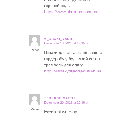
горячей воды
https://www.ukrtruba.com.ua/
.
V_SHAKI_YASR
December 18, 2023 at 12:35 pm
says:
Reply
Вішаки для організації вашого
гардеробу у будь-який сезон
тремпель для одягу
http://vishakydljaodjagus.vn.ua/
.
TERENCE MATTIE
December 20, 2023 at 12:39 pm
says:
Reply
Excellent write-up