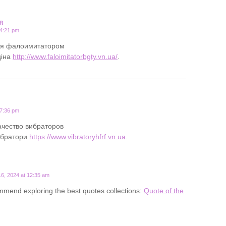
R
 4:21 pm
ся фалоимитатором
ціна
http://www.faloimitatorbgty.vn.ua/
.
 7:36 pm
ачество вибраторов
вібратори
https://www.vibratoryhfrf.vn.ua
.
6, 2024 at 12:35 am
mend exploring the best quotes collections:
Quote of the