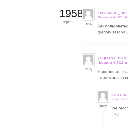
19586
FALOIMITAT_QFS
November 4, 2023 at
says:
replies
Reply
Как пользовать
фалоімітатори 
VIBRATOR_ITKN
November 4, 2023 at
says:
Reply
Надежность и к
інтим магазин 
QUOTES
November 1
says:
Reply
We recom
Day