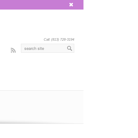
x
Call: (813) 728-3194
Rss