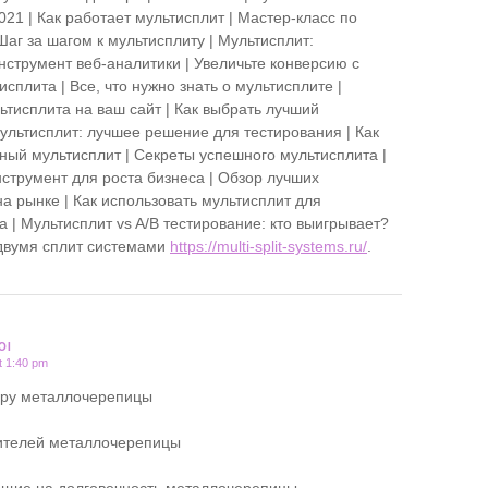
21 | Как работает мультисплит | Мастер-класс по
Шаг за шагом к мультисплиту | Мультисплит:
струмент веб-аналитики | Увеличьте конверсию с
плита | Все, что нужно знать о мультисплите |
ьтисплита на ваш сайт | Как выбрать лучший
Мультисплит: лучшее решение для тестирования | Как
ный мультисплит | Секреты успешного мультисплита |
нструмент для роста бизнеса | Обзор лучших
а рынке | Как использовать мультисплит для
 | Мультисплит vs A/B тестирование: кто выигрывает?
двумя сплит системами
https://multi-split-systems.ru/
.
OI
t 1:40 pm
ору металлочерепицы
ителей металлочерепицы
ющие на долговечность металлочерепицы