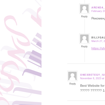
ARENDA
February 24
says:
Reply
Рекомен
BILLYGA
March 27, 2
says:
Reply
https://s
ONEXBETEGY_I
November 8, 2023 at
says:
Reply
Best Website for
????? ?????? 1