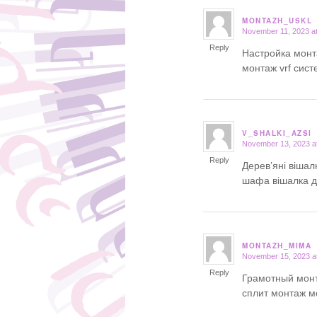
MONTAZH_USKL
November 11, 2023 a
says:
Reply
Настройка монт
монтаж vrf сис
V_SHALKI_AZSI
November 13, 2023 a
says:
Reply
Дерев’яні вішал
шафа вішалка д
MONTAZH_MIMA
November 15, 2023 a
says:
Reply
Грамотный монт
сплит монтаж 