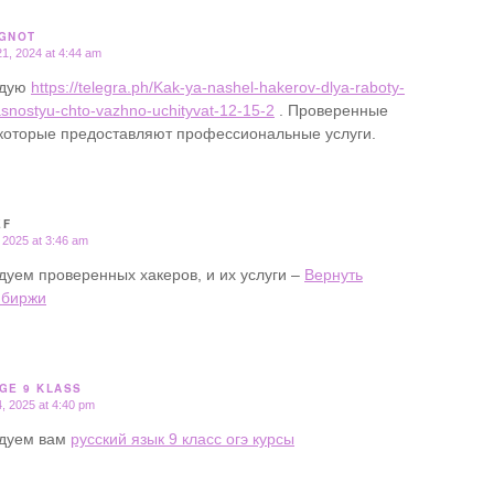
GNOT
1, 2024 at 4:44 am
ндую
https://telegra.ph/Kak-ya-nashel-hakerov-dlya-raboty-
snostyu-chto-vazhno-uchityvat-12-15-2
. Проверенные
 которые предоставляют профессиональные услуги.
EF
 2025 at 3:46 am
дуем проверенных хакеров, и их услуги –
Вернуть
 биржи
GE 9 KLASS
, 2025 at 4:40 pm
дуем вам
русский язык 9 класс огэ курсы