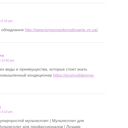
t 5:16 pm
ве обладнання
http://www.torgovoeoborudovanie.vn.ua/
.
PR
t 12:50 pm
их виды и преимущества, которые стоит знать
 промышленный кондиционер
https://promyshlennye-
I
t 3:10 pm
Суперпростой мультисплит | Мультисплит для
ультисплит для профессионалов | Лучшие