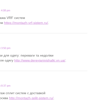
t 4:08 pm
ажа VRF систем
тем
https://montazh-vrf-sistem.ru/
.
t 3:50 pm
ки для одягу: переваги та недоліки
ля одягу
http://www.derevjanivishalki.vn.ua/
.
t 8:37 pm
аж сплит систем с доставкой
москва
http://montazh-split-sistem.ru/
.