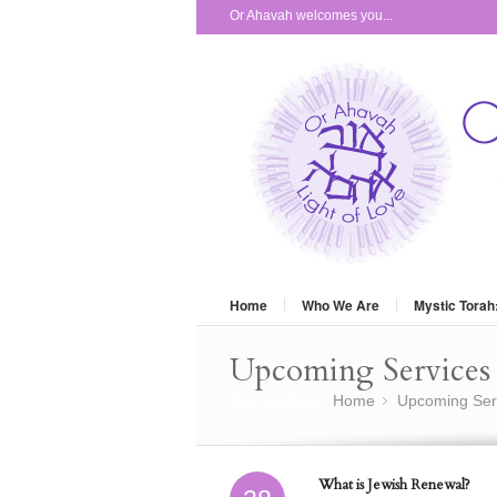
Or Ahavah welcomes you...
Home
Who We Are
Mystic Torah
Upcoming Services 
You are here:
Home
Upcoming Ser
»
What is Jewish Renewal?