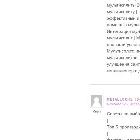
мультисплиты 20
мультисплиту | 
эффективный ин
помощью мультис
Интеграция мул
мультисплит | 
провести успеш
Мультисплит: и
мультисплитов н
улучшения сайта
кондиционер с 
METALLOCHE_ID
November 23, 2023 a
says:
Reply
Советы по выб
|
Топ 5 производ
|
Факторы, влия