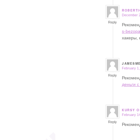
ROBERTI
December 2
says:
Reply
Рекоме
s-bezopa
хакеры,
JAMESM
February 1,
says:
Reply
Рекомен
деньги с
KURSY O
February 14
says:
Reply
Рекомен