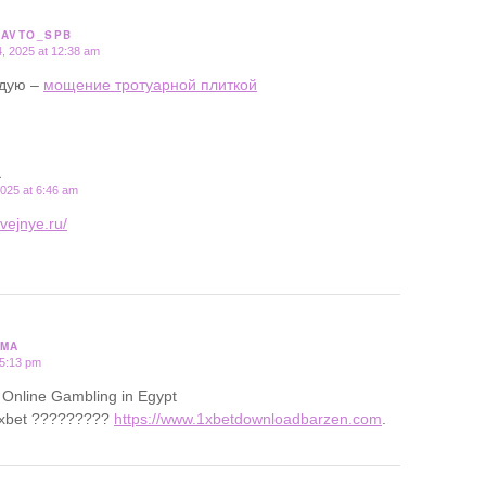
_AVTO_SPB
, 2025 at 12:38 am
дую –
мощение тротуарной плиткой
L
025 at 6:46 am
hvejnye.ru/
UMA
 5:13 pm
 Online Gambling in Egypt
xbet ?????????
https://www.1xbetdownloadbarzen.com
.