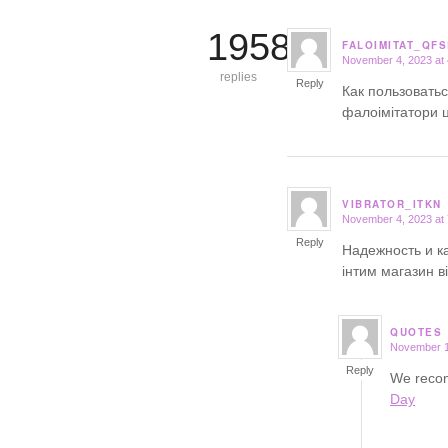
19581
FALOIMITAT_QFS
November 4, 2023 at
says:
replies
Reply
Как пользовать
фалоімітатори 
VIBRATOR_ITKN
November 4, 2023 at
says:
Reply
Надежность и к
інтим магазин 
QUOTES
November 1
says:
Reply
We recom
Day