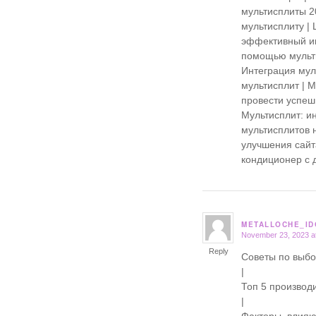
мультисплиты 20
мультисплиту | 
эффективный ин
помощью мультис
Интеграция мул
мультисплит | 
провести успеш
Мультисплит: и
мультисплитов н
улучшения сайта
кондиционер с 
METALLOCHE_ID
November 23, 2023 a
says:
Reply
Советы по выб
|
Топ 5 производ
|
Факторы, влия