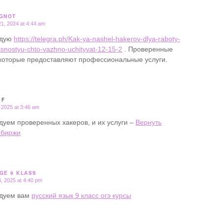
GNOT
1, 2024 at 4:44 am
ндую
https://telegra.ph/Kak-ya-nashel-hakerov-dlya-raboty-
snostyu-chto-vazhno-uchityvat-12-15-2
. Проверенные
 которые предоставляют профессиональные услуги.
EF
 2025 at 3:46 am
дуем проверенных хакеров, и их услуги –
Вернуть
 биржи
GE 9 KLASS
, 2025 at 4:40 pm
дуем вам
русский язык 9 класс огэ курсы