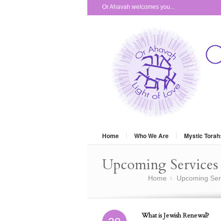
Or Ahavah welcomes you...
Home
Who We Are
Mystic Torah
Upcoming Services 
You are here:
Home
Upcoming Ser
»
What is Jewish Renewal?