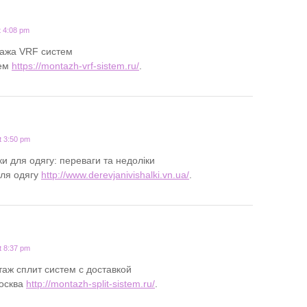
t 4:08 pm
ажа VRF систем
тем
https://montazh-vrf-sistem.ru/
.
t 3:50 pm
ки для одягу: переваги та недоліки
ля одягу
http://www.derevjanivishalki.vn.ua/
.
t 8:37 pm
аж сплит систем с доставкой
москва
http://montazh-split-sistem.ru/
.