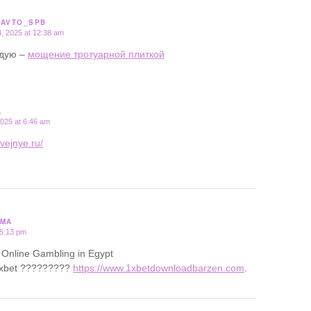
_AVTO_SPB
, 2025 at 12:38 am
дую –
мощение тротуарной плиткой
L
025 at 6:46 am
hvejnye.ru/
UMA
 5:13 pm
 Online Gambling in Egypt
xbet ?????????
https://www.1xbetdownloadbarzen.com
.