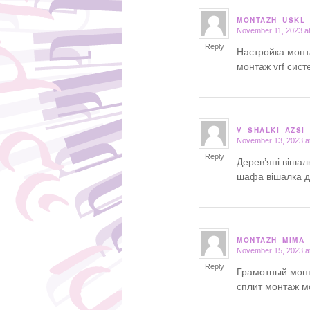
MONTAZH_USKL
November 11, 2023 a
says:
Reply
Настройка монт
монтаж vrf сис
V_SHALKI_AZSI
November 13, 2023 a
says:
Reply
Дерев’яні вішал
шафа вішалка д
MONTAZH_MIMA
November 15, 2023 a
says:
Reply
Грамотный монт
сплит монтаж 