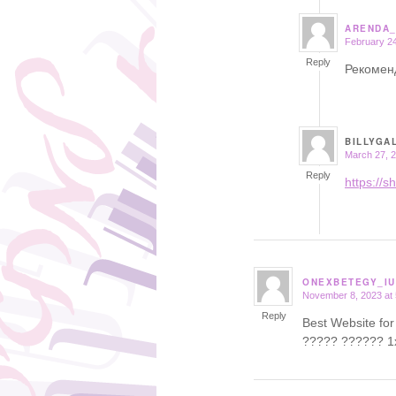
ARENDA
February 24
says:
Reply
Рекомен
BILLYGA
March 27, 2
says:
Reply
https://s
ONEXBETEGY_I
November 8, 2023 at
says:
Reply
Best Website for
????? ?????? 1