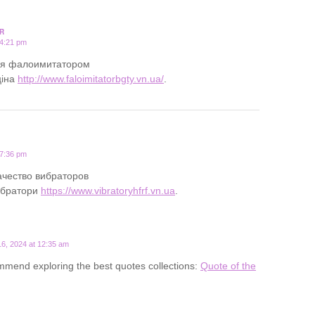
R
 4:21 pm
ся фалоимитатором
ціна
http://www.faloimitatorbgty.vn.ua/
.
 7:36 pm
ачество вибраторов
вібратори
https://www.vibratoryhfrf.vn.ua
.
6, 2024 at 12:35 am
mend exploring the best quotes collections:
Quote of the