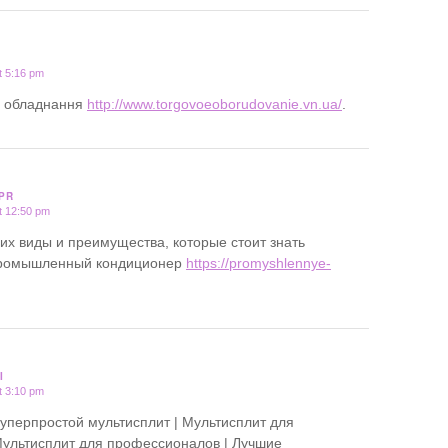
t 5:16 pm
ве обладнання
http://www.torgovoeoborudovanie.vn.ua/
.
PR
t 12:50 pm
их виды и преимущества, которые стоит знать
 промышленный кондиционер
https://promyshlennye-
I
t 3:10 pm
Суперпростой мультисплит | Мультисплит для
ультисплит для профессионалов | Лучшие