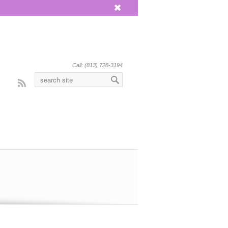
x
Call: (813) 728-3194
Rss