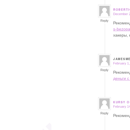
ROBERTI
December 2
says:
Reply
Рекоме
s-bezopa
хакеры,
JAMESM
February 1,
says:
Reply
Рекомен
деньги с
KURSY O
February 14
says:
Reply
Рекомен