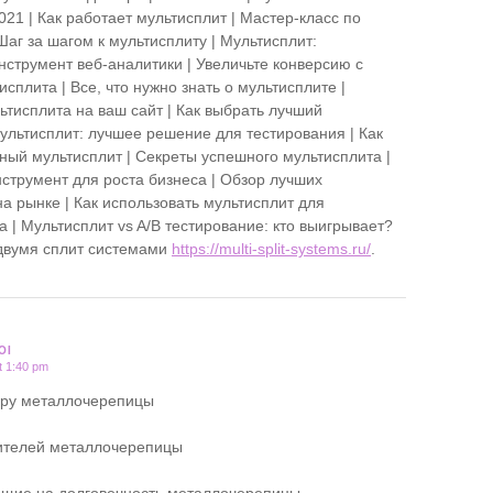
21 | Как работает мультисплит | Мастер-класс по
Шаг за шагом к мультисплиту | Мультисплит:
струмент веб-аналитики | Увеличьте конверсию с
плита | Все, что нужно знать о мультисплите |
ьтисплита на ваш сайт | Как выбрать лучший
Мультисплит: лучшее решение для тестирования | Как
ный мультисплит | Секреты успешного мультисплита |
нструмент для роста бизнеса | Обзор лучших
а рынке | Как использовать мультисплит для
 | Мультисплит vs A/B тестирование: кто выигрывает?
двумя сплит системами
https://multi-split-systems.ru/
.
OI
t 1:40 pm
ору металлочерепицы
ителей металлочерепицы
ющие на долговечность металлочерепицы