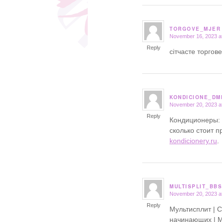
TORGOVE_MJER
November 16, 2023 a
says:
Reply
сітчасте торго
KONDICIONE_DM
November 20, 2023 a
says:
Reply
Кондиционеры: 
сколько стоит
kondicionery.ru
.
MULTISPLIT_BBS
November 20, 2023 a
says:
Reply
Мультисплит | 
начинающих | М