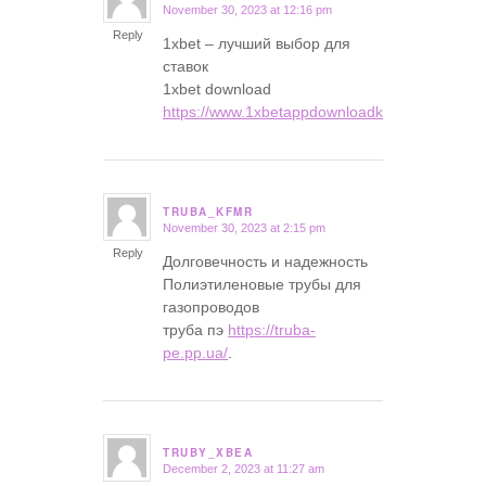
November 30, 2023 at 12:16 pm
says:
Reply
1xbet – лучший выбор для
ставок
1xbet download
https://www.1xbetappdownloadkedsdf.com
.
TRUBA_KFMR
November 30, 2023 at 2:15 pm
says:
Reply
Долговечность и надежность
Полиэтиленовые трубы для
газопроводов
труба пэ
https://truba-
pe.pp.ua/
.
TRUBY_XBEA
December 2, 2023 at 11:27 am
says: