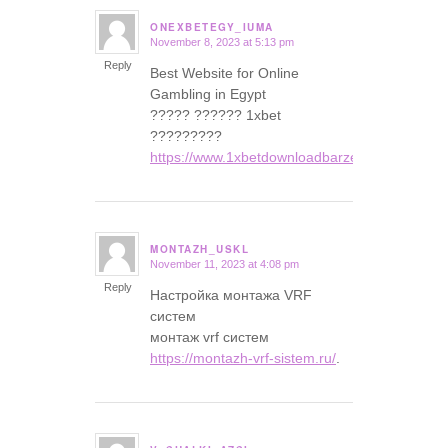
ONEXBETEGY_IUMA
November 8, 2023 at 5:13 pm
says:
Reply
Best Website for Online
Gambling in Egypt
????? ?????? 1xbet
?????????
https://www.1xbetdownloadbarzen.com
.
MONTAZH_USKL
November 11, 2023 at 4:08 pm
says:
Reply
Настройка монтажа VRF
систем
монтаж vrf систем
https://montazh-vrf-sistem.ru/
.