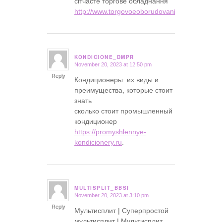
сітчасте торгове обладнання
http://www.torgovoeoborudovanie.vn.ua/
.
KONDICIONE_DMPR
November 20, 2023 at 12:50 pm
says:
Reply
Кондиционеры: их виды и
преимущества, которые стоит
знать
сколько стоит промышленный
кондиционер
https://promyshlennye-
kondicionery.ru
.
MULTISPLIT_BBSI
November 20, 2023 at 3:10 pm
says:
Reply
Мультисплит | Суперпростой
мультисплит | Мультисплит