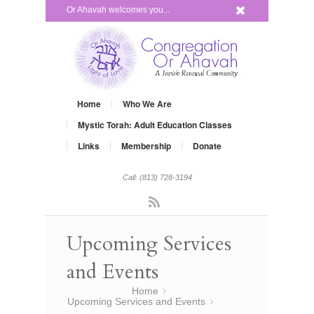
x
Or Ahavah welcomes you...
Home
Who We Are
Mystic Torah: Adult Education Classes
Links
Membership
Donate
Call: (813) 728-3194
Rss
Upcoming Services
and Events
You are here:
Home
»
Upcoming Services and Events
»
What is Jewish Renewal?