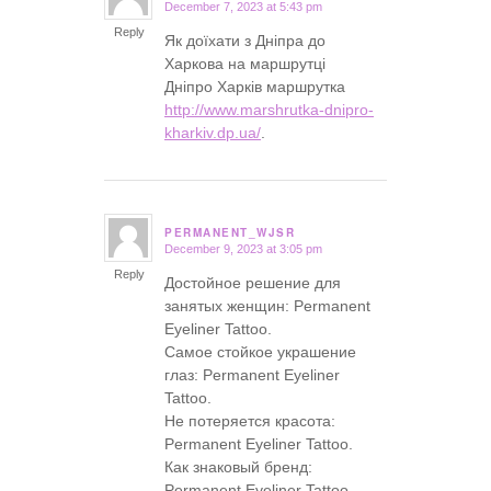
December 7, 2023 at 5:43 pm
says:
Reply
Як доїхати з Дніпра до
Харкова на маршрутці
Дніпро Харків маршрутка
http://www.marshrutka-dnipro-
kharkiv.dp.ua/
.
PERMANENT_WJSR
December 9, 2023 at 3:05 pm
says:
Reply
Достойное решение для
занятых женщин: Permanent
Eyeliner Tattoo.
Самое стойкое украшение
глаз: Permanent Eyeliner
Tattoo.
Не потеряется красота:
Permanent Eyeliner Tattoo.
Как знаковый бренд:
Permanent Eyeliner Tattoo.