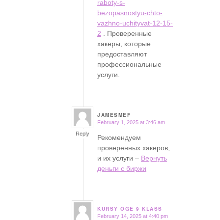
raboty-s-
bezopasnostyu-chto-
vazhno-uchityvat-12-15-
2
. Проверенные
хакеры, которые
предоставляют
профессиональные
услуги.
JAMESMEF
February 1, 2025 at 3:46 am
says:
Reply
Рекомендуем
проверенных хакеров,
и их услуги –
Вернуть
деньги с биржи
KURSY OGE 9 KLASS
February 14, 2025 at 4:40 pm
says: