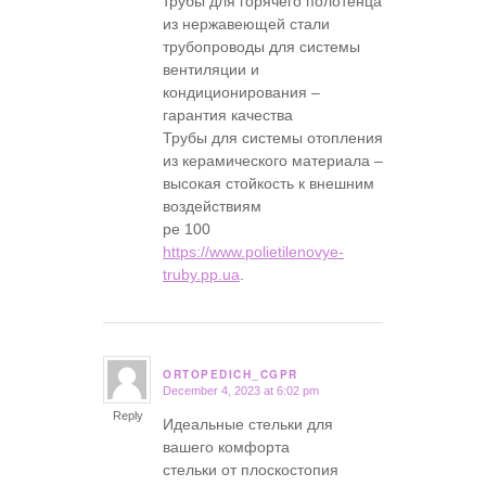
трубы для горячего полотенца
из нержавеющей стали
трубопроводы для системы
вентиляции и
кондиционирования –
гарантия качества
Трубы для системы отопления
из керамического материала –
высокая стойкость к внешним
воздействиям
pe 100
https://www.polietilenovye-
truby.pp.ua
.
ORTOPEDICH_CGPR
December 4, 2023 at 6:02 pm
says:
Reply
Идеальные стельки для
вашего комфорта
стельки от плоскостопия