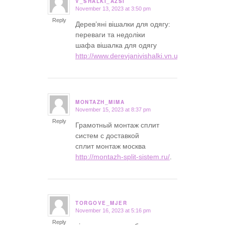
V_SHALKI_AZSI
November 13, 2023 at 3:50 pm
says:
Reply
Дерев’яні вішалки для одягу:
переваги та недоліки
шафа вішалка для одягу
http://www.derevjanivishalki.vn.ua/
.
MONTAZH_MIMA
November 15, 2023 at 8:37 pm
says:
Reply
Грамотный монтаж сплит
систем с доставкой
сплит монтаж москва
http://montazh-split-sistem.ru/
.
TORGOVE_MJER
November 16, 2023 at 5:16 pm
says:
Reply