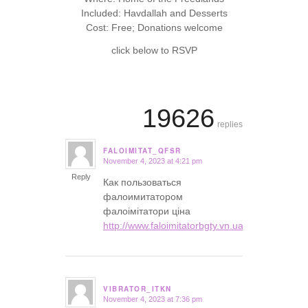
Included: Havdallah and Desserts
Cost: Free; Donations welcome
click below to RSVP
19626
replies
FALOIMITAT_QFSR
November 4, 2023 at 4:21 pm
says:
Reply
Как пользоваться
фалоимитатором
фалоімітатори ціна
http://www.faloimitatorbgty.vn.ua/
.
VIBRATOR_ITKN
November 4, 2023 at 7:36 pm
says: