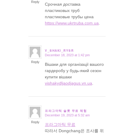
Reply
Срочная доставка
пластиковых труб
пластиковые трубы цена
https://www.ukrtruba.com.ua
.
V_SHAKI_RYSR
December 18, 2023 at 1:42 pm
says:
Reply
Вішаки для організації вашого
гардеробу у будь-який сезон
купити вішаки
vishakydljaodjagus.vn.ua
.
프라그마틱 슬롯 무료 체험
December 19, 2023 at 5:32 am
says:
Reply
프라그마틱 무료
따라서 Dongchang은 조사를 위