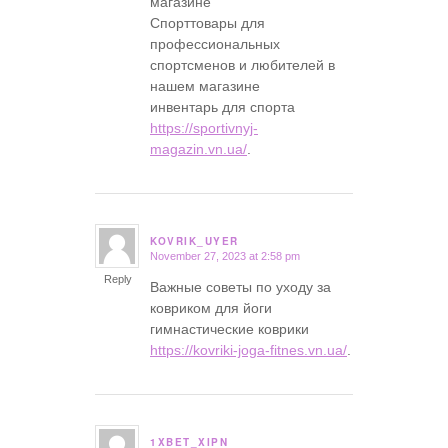
магазине
Спорттовары для
профессиональных
спортсменов и любителей в
нашем магазине
инвентарь для спорта
https://sportivnyj-
magazin.vn.ua/
.
KOVRIK_UYER
November 27, 2023 at 2:58 pm
says:
Reply
Важные советы по уходу за
ковриком для йоги
гимнастические коврики
https://kovriki-joga-fitnes.vn.ua/
.
1XBET_XIPN