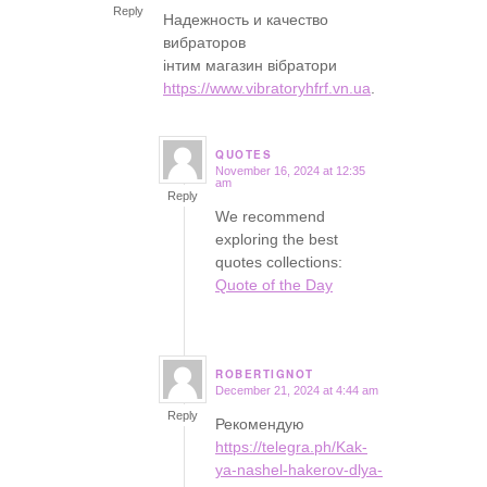
Reply
Надежность и качество
вибраторов
інтим магазин вібратори
https://www.vibratoryhfrf.vn.ua
.
QUOTES
November 16, 2024 at 12:35
says:
am
Reply
We recommend
exploring the best
quotes collections:
Quote of the Day
ROBERTIGNOT
December 21, 2024 at 4:44 am
says:
Reply
Рекомендую
https://telegra.ph/Kak-
ya-nashel-hakerov-dlya-