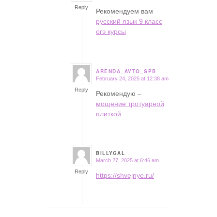
Reply
Рекомендуем вам
русский язык 9 класс
огэ курсы
ARENDA_AVTO_SPB
February 24, 2025 at 12:38 am
says:
Reply
Рекомендую –
мощение тротуарной
плиткой
BILLYGAL
March 27, 2025 at 6:46 am
says:
Reply
https://shvejnye.ru/